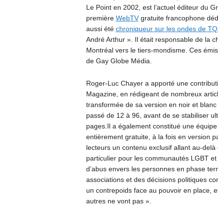
Le Point en 2002, est l’actuel éditeur du 
première
WebTV
gratuite francophone déd
aussi été
chroniqueur sur les ondes de T
André Arthur ». Il était responsable de la c
Montréal vers le tiers-mondisme. Ces émi
de Gay Globe Média.
Roger-Luc Chayer a apporté une contributio
Magazine, en rédigeant de nombreux articles
transformée de sa version en noir et blan
passé de 12 à 96, avant de se stabiliser u
pages.Il a également constitué une équipe 
entièrement gratuite, à la fois en version 
lecteurs un contenu exclusif allant au-delà d
particulier pour les communautés LGBT et 
d’abus envers les personnes en phase term
associations et des décisions politiques
un contrepoids face au pouvoir en place, e
autres ne vont pas ».