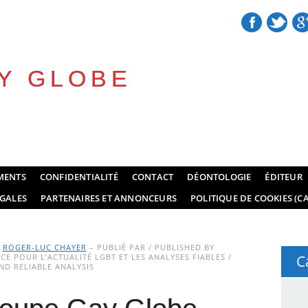
Y GLOBE
MENTS
CONFIDENTIALITÉ
CONTACT
DÉONTOLOGIE
ÉDITEUR
GALES
PARTENAIRES ET ANNONCEURS
POLITIQUE DE COOKIES (CA
Y
ROGER-LUC CHAYER
– PUBLIÉ PAR / PUBLISHED BY
E POUR L’ACTUALITÉ LGBT ET LES ANALYSES FIABLES /
C
D RELIABLE ANALYSIS