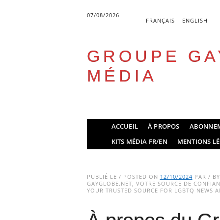
07/08/2026
FRANÇAIS
ENGLISH
GROUPE GA
MÉDIA
Skip
ACCUEIL
À PROPOS
ABONNE
to
Main menu
KITS MÉDIA FR/EN
MENTIONS LÉ
content
PUBLIÉ LE / POSTED ON
12/10/2024
PAR / B
GAYGLOBE.NET, VOTRE SOURCE DE CONFIANC
YOUR TRUSTED SOURCE FOR LGBTQ NEWS AN