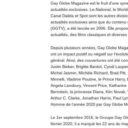
Gay Globe Magazine est le fruit d’une syner
actualités exclusives. Le-National, le Wo
Canal Dalida et Spot sont les autres divis
actualités exclusives ainsi que du contenu 
(GGTV), a été lancée en 2006. Elle prop
actualités, des films classiques et divers
Depuis plusieurs années, Gay Globe Magazi
ont un impact positif ou négatif sur l’évo
général. Ainsi, des couvertures ont été co
Justin Bieber, Brigitte Bardot, Cyndi Laup
Michel Jasmin, Michèle Richard, Brad Pitt, l
Minnelli, Vladimir Poutine, le Prince Har
Angela Lansbury, Vincent Price, Katharin
Bernstein, la princesse Diana, Kim Novak,
Arthur C. Clarke, Jonathan Harris, Paul Ly
Homme de l’année 2020 par Gay Globe Méd
Le 1er septembre 2016, le Groupe Gay Glo
février 2020, il a marqué les 22 ans du ma