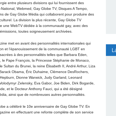
gie entre plusieurs divisions qui lui fournissent des
rld-National, Webmed, Gay Globe TV, Disques A Tempo,
ions de Gay Globe Média qui collaborent pour produire des
culturel. La division la plus récente, Gay Globe TV
ose une WebTV dédiée à la communauté gay, avec des
es émissions, toutes soigneusement archivées.
ne met en avant des personnalités internationales qui
L
lution et l’épanouissement de la communauté LGBT en
nsacrées à des personnalités telles que Barbara Eden,
er, le Pape François, la Princesse Stéphanie de Monaco,
e Sultan du Brunei, la reine Élisabeth II, André Arthur, Liza
ry, Barack Obama, Éric Duhaime, Clémence DesRochers,
e Hepburn, Dionne Warwick, Judy Garland, Leonard
 Volodymyr Zelensky, Eva Gabor, Joe Biden, Dirk Bogarde,
nde, et le Docteur Anthony Fauci, qui a été désigné
ia, ainsi que de nombreuses autres personnalités.
be a célébré le 10e anniversaire de Gay Globe TV. En
gazine en effectuant une refonte complète de son service