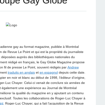
roupe Gay Globe
adienne gay au format magazine, publiée à Montréal
 de Revue Le Point et qui est la propriété du journaliste
t déposées auprès des bibliothèques nationales du
ment rédigé en français, le Gay Globe Magazine propose
on fil de presse Le Point, souvent rédigés par
Andrew
ement
traduits en anglais
et
en espagnol
depuis cette date.
ier en noir et blanc au début de 1998, l’éditeur d’origine,
oger-Luc Chayer. Celui-ci venait de conclure six années de
ait également une expérience au Journal de Montréal
améliorer la qualité du magazine en y ajoutant un contenu
 exclusif. Toutes les collaborations de Roger-Luc Chayer à
int
. Roger-Luc Chayer, qui a fait l’acquisition de la Revue