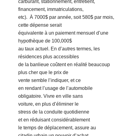
carburant, stationnement, entretient,
financement, immatriculations,
etc). À 7000$ par année, soit 580$ par mois,
cette dépense serait
équivalente à un paiement mensuel dʼune
hypothèque de 100,000$
au taux actuel. En dʼautres termes, les
résidences plus accessibles
de la banlieue coûtent en réalité beaucoup
plus cher que le prix de
vente semble lʼindiquer, et ce
en rendant lʼusage de lʼautomobile
obligatoire. Vivre en ville sans
voiture, en plus dʼéliminer le
stress de la conduite quotidienne
et en réduisant considérablement
le temps de déplacement, assure au
citadin urbain un pouvoir dʼachat