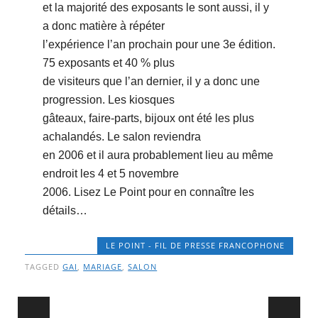
et la majorité des exposants le sont aussi, il y
a donc matière à répéter
lʼexpérience lʼan prochain pour une 3e édition.
75 exposants et 40 % plus
de visiteurs que lʼan dernier, il y a donc une
progression. Les kiosques
gâteaux, faire-parts, bijoux ont été les plus
achalandés. Le salon reviendra
en 2006 et il aura probablement lieu au même
endroit les 4 et 5 novembre
2006. Lisez Le Point pour en connaître les
détails…
LE POINT - FIL DE PRESSE FRANCOPHONE
TAGGED
GAI
,
MARIAGE
,
SALON