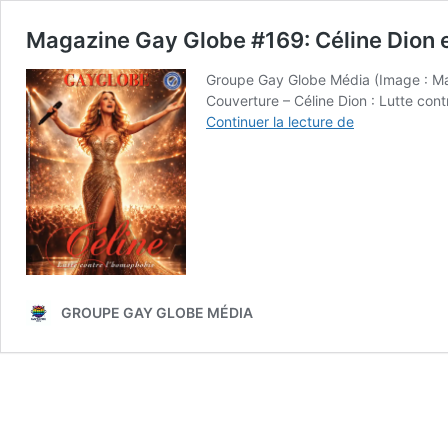
Magazine Gay Globe #169: Céline Dion et
Groupe Gay Globe Média (Image : 
Couverture – Céline Dion : Lutte con
Magazine
Continuer la lecture de
Gay
Globe
#169:
Céline
Dion
et
la
lutte
contre
GROUPE GAY GLOBE MÉDIA
l’homophobie