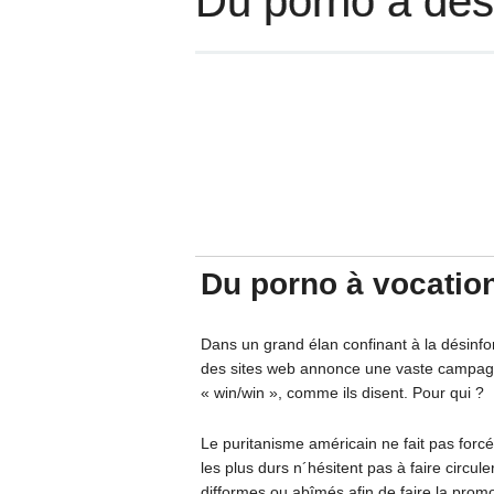
Du porno à des
Du porno à vocatio
Dans un grand élan confinant à la désinform
des sites web annonce une vaste campagne
« win/win », comme ils disent. Pour qui ?
Le puritanisme américain ne fait pas forcém
les plus durs n´hésitent pas à faire circu
difformes ou abîmés afin de faire la prom