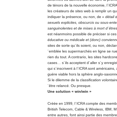
de ténors de la nouvelle économie, l´ICRA 
les créateurs de sites web à remplir un ques
indiquer la présence, ou non, de «
détail 
sexuels explicites, obscurcis ou sous-ente
sanguinolentes et de mises à mort d´êtr
est néanmoins possible de préciser si ce
éducative ou médicale et (donc) convienn
sites de sorte qu´ils soient, ou non, décl
´emblée les supermarchés en ligne se ruer
rien du tout. A contrario, les sites hardco
cases… s´ils acceptent d´aller s´y enregist
qui s´inscrivent à l´ICRA sont américains
guère viable hors la sphère anglo-saxonne.
Si le dilemme de la classification volonta
´être relancé. Ou presque.
Une solution « win/win »
Créée en 1999, l´ICRA compte des membre
British Telecom, Cable & Wireless, IBM, M
entre autres, font ainsi partie des membres