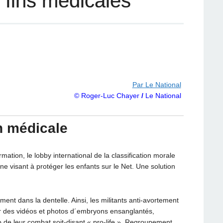
 fins médicales
Par Le National
© Roger-Luc Chayer
/
Le National
n médicale
ation, le lobby international de la classification morale
 visant à protéger les enfants sur le Net. Une solution
ent dans la dentelle. Ainsi, les militants anti-avortement
ler des vidéos et photos d´embryons ensanglantés,
o de leur combat soit-disant « pro-life ». Regroupement