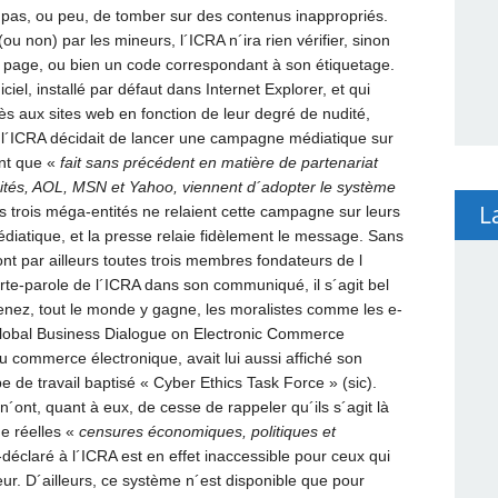
t pas, ou peu, de tomber sur des contenus inappropriés.
ou non) par les mineurs, l´ICRA n´ira rien vérifier, sinon
a page, ou bien un code correspondant à son étiquetage.
iciel, installé par défaut dans Internet Explorer, et qui
ès aux sites web en fonction de leur degré de nudité,
, l´ICRA décidait de lancer une campagne médiatique sur
ant que «
fait sans précédent en matière de partenariat
 visités, AOL, MSN et Yahoo, viennent d´adopter le système
L
s trois méga-entités ne relaient cette campagne sur leurs
médiatique, et la presse relaie fidèlement le message. Sans
t par ailleurs toutes trois membres fondateurs de l
rte-parole de l´ICRA dans son communiqué, il s´agit bel
nez, tout le monde y gagne, les moralistes comme les e-
lobal Business Dialogue on Electronic Commerce
u commerce électronique, avait lui aussi affiché son
e de travail baptisé « Cyber Ethics Task Force » (sic).
 n´ont, quant à eux, de cesse de rappeler qu´ils s´agit là
e réelles «
censures économiques, politiques et
n-déclaré à l´ICRA est en effet inaccessible pour ceux qui
teur. D´ailleurs, ce système n´est disponible que pour