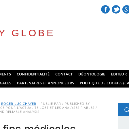
Y GLOBE
MENTS
CONFIDENTIALITÉ
CONTACT
DÉONTOLOGIE
ÉDITEUR
GALES
PARTENAIRES ET ANNONCEURS
POLITIQUE DE COOKIES (CA
Y
ROGER-LUC CHAYER
– PUBLIÉ PAR / PUBLISHED BY
E POUR L’ACTUALITÉ LGBT ET LES ANALYSES FIABLES /
C
D RELIABLE ANALYSIS