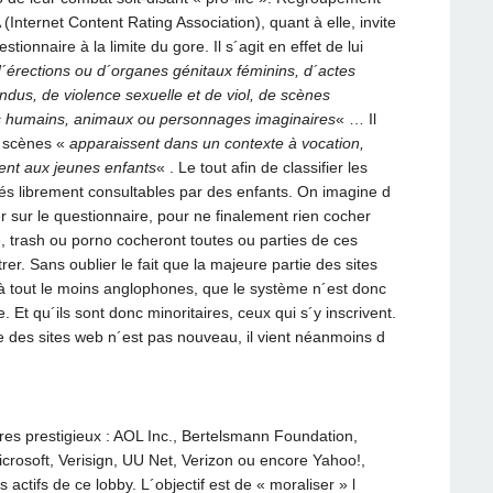
(Internet Content Rating Association), quant à elle, invite
tionnaire à la limite du gore. Il s´agit en effet de lui
d´érections ou d´organes génitaux féminins, d´actes
ndus, de violence sexuelle et de viol, de scènes
es humains, animaux ou personnages imaginaires
« … Il
s scènes «
apparaissent dans un contexte à vocation,
ent aux jeunes enfants
« . Le tout afin de classifier les
arés librement consultables par des enfants. On imagine d
 sur le questionnaire, pour ne finalement rien cocher
re, trash ou porno cocheront toutes ou parties de ces
rer. Sans oublier le fait que la majeure partie des sites
, à tout le moins anglophones, que le système n´est donc
 Et qu´ils sont donc minoritaires, ceux qui s´y inscrivent.
ire des sites web n´est pas nouveau, il vient néanmoins d
s prestigieux : AOL Inc., Bertelsmann Foundation,
icrosoft, Verisign, UU Net, Verizon ou encore Yahoo!,
 actifs de ce lobby. L´objectif est de « moraliser » l