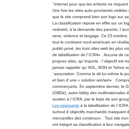
´Internet pour que les enfants ne risquen
Une fois les sites auto-proclamés visibles (
que le site comprend bien son logo sur s
La classification repose en effet sur un log
restreint, à la demande des parents, l´acc
sexe, violence et langage. Ce 23 octobre
tout le continent nord-américain en révél
public-privé, les trois sites web les plus
de labellisation de l´ICRA
« . Aucune de ce
propres sites, qu´importe : l´objectif est 
jamais rappeler qu´AOL, MSN et Yahoo son
´association. Comme le dit lui-même le po
et bien d´une «
solution win/win
« . Compre
commerçants. En septembre dernier, le G
(GBDe), autre lobby des multinationales d
soutien à l´ICRA, par le biais de son group
Les opposants
à la labellisation de l´ICRA
surtout d´objectifs marchands masquant d
mercantiles des contenus
« . Tout site no
ont intégré sa classification à leur naviga