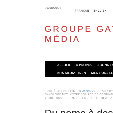
06/08/2026
FRANÇAIS
ENGLISH
GROUPE GA
MÉDIA
Skip
ACCUEIL
À PROPOS
ABONNE
to
Main menu
KITS MÉDIA FR/EN
MENTIONS LÉ
content
PUBLIÉ LE / POSTED ON
25/03/2017
PAR / B
GAYGLOBE.NET, VOTRE SOURCE DE CONFIANC
YOUR TRUSTED SOURCE FOR LGBTQ NEWS AN