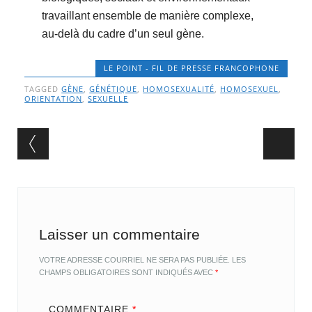
travaillant ensemble de manière complexe,
au-delà du cadre d’un seul gène.
LE POINT - FIL DE PRESSE FRANCOPHONE
TAGGED
GÈNE
,
GÉNÉTIQUE
,
HOMOSEXUALITÉ
,
HOMOSEXUEL
,
ORIENTATION
,
SEXUELLE
Post navigation
Laisser un commentaire
VOTRE ADRESSE COURRIEL NE SERA PAS PUBLIÉE.
LES
CHAMPS OBLIGATOIRES SONT INDIQUÉS AVEC
*
COMMENTAIRE
*