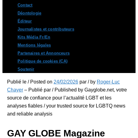
Contact
Déontologie
Éditeur
Journalistes et contributeurs
Kits Média Fr/En
Mentions légales
Partenaires et Annonceurs
Politique de cookies (CA)
Soutenir
Publié le / Posted on
24/02/2026
par / by
Roger-Luc
Chayer
– Publié par / Published by Gayglobe.net, votre
source de confiance pour l’actualité LGBT et les
analyses fiables / your trusted source for LGBTQ news
and reliable analysis
GAY GLOBE Magazine