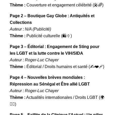
Thème :
Couverture et engagement célébrité (🎤🌈)
Page 2 – Boutique Gay Globe : Antiquités et
Collections
Auteur : N/A (Publicité)
Thème :
Publicité culturelle (🛍️🏺)
Page 3 – Éditorial : Engagement de Sting pour
les LGBT et la lutte contre le VIH/SIDA
Auteur : Roger-Luc Chayer
Thème :
Éditorial / Droits humains et santé (✍️❤️‍🩹)
Page 4 – Nouvelles brèves mondiales :
Répression au Sénégal et Être allié LGBT
Auteur : Roger-Luc Chayer
Thème :
Actualités internationales / Droits LGBT (🌍
🏳️‍🌈)
Page 5 – Faillite de la Clinique l’Actuel : Un pilier