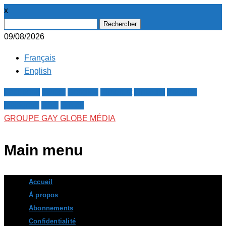
x
Rechercher :
09/08/2026
Français
English
Facebook
Twitter
Google+
Pinterest
Linkedin
Youtube
Instagram
RSS
E-mail
GROUPE GAY GLOBE MÉDIA
Main menu
Skip
Accueil
to
À propos
content
Abonnements
Confidentialité