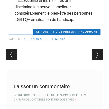
l’accessibilité et les mesures anti-
discrimination peuvent améliorer
considérablement le bien-être des personnes
LGBTQ+ en situation de handicap.
LE POINT - FIL DE PRESSE FRANCOPHONE
TAGGED
GAI
,
HANDICAP
,
LGBT
,
MENTAL
Post navigation
Laisser un commentaire
VOTRE ADRESSE COURRIEL NE SERA PAS PUBLIÉE.
LES
CHAMPS OBLIGATOIRES SONT INDIQUÉS AVEC
*