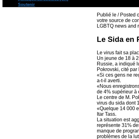
Soutenir
Publié le / Posted
votre source de con
LGBTQ news and re
Le Sida en 
Le virus fait sa pla
Un jeune de 18 à 24
Russie, a indiqué l
Pokrovski, cité par 
«Si ces gens ne re
a-t-il averti.
«Nous enregistrons 
de 4% supérieur à 
Le centre de M. Pok
virus du sida dont 1
«Quelque 14 000 en
Itar Tass.
La situation est ag
représente 31% des 
manque de programm
problèmes de la lut