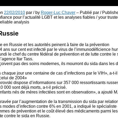
 on
22/02/2010
par / by
Roger-Luc Chayer
– Publié par / Publish
fiance pour l’actualité LGBT et les analyses fiables / your truste
liable analysis
Russie
ce en Russie et les autorités peinent à faire de la prévention
 ans sur cent est infecté par le virus de lʼimmunodéficience h
undi le chef du centre fédéral de prévention et de lutte contre le
lʼagence Itar Tass.
çoivent pas des soins modernes, ils mourront du sida dans les d
chaque jour une centaine de cas dʼinfections par le VIH», a-t-il 
celui de 2004»
rovski dispose dʼinformations sur 357 000 ressortissants russes
0 000 sont déjà morts, a-t-il précisé.
fants nés de mères infectées sont en observation», a ajouté M. 
gravée par lʼaugmentation de la transmission du sida par relatio
modes dʼinfection contre 6% en 2001, a indiqué le spécialiste q
es de prévention et le coût élevé des médicaments parmi les
te contre le sida en Russie.