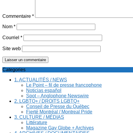
Commentaire
*
Nom
*
Courriel
*
Site web
Categories
1. ACTUALITÉS / NEWS
Le Point – fil de presse francophone
Noticias español
Spot – Anglophone Newswire
2. LGBTQ+ / DROITS LGBTQ+
Conseil de Presse du Québec
Fierté Montréal / Montreal Pride
3. CULTURE / MÉDIAS
Littérature
Magazine Gay Globe + Archives