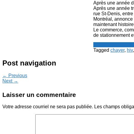
Après une année dif
Après une année trè
rue St-Denis, entr
Montréal, annonce q
maintenant histoir
Le commerce, comme
de stationnement et
Le Point - fil de p
Tagged
chayer
,
hiv
Post navigation
← Previous
Next →
Laisser un commentaire
Votre adresse courriel ne sera pas publiée.
Les champs obliga