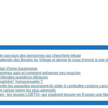
cile parcours des personnes qui cherchent refuge
t attendu des Boules du Village et donne le coup d’envoi à une 
Milan Violon bouleverse
es hommes gais et comment préserver ses muscles
rofondes questions éthiques
anosphère" homosexuelle ?
re les parasites pourraient-ils aider à combattre certains can
n cancer parmi les plus agressifs
ibles : les jeunes LGBTQ+ qui espèrent trouver en Europe une lib