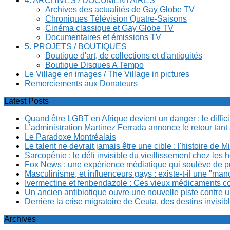
4. ARCHIVES / DOCUMENTAIRES
Archives des actualités de Gay Globe TV
Chroniques Télévision Quatre-Saisons
Cinéma classique et Gay Globe TV
Documentaires et émissions TV
5. PROJETS / BOUTIQUES
Boutique d'art, de collections et d'antiquités
Boutique Disques A Tempo
Le Village en images / The Village in pictures
Remerciements aux Donateurs
Latest Posts
Quand être LGBT en Afrique devient un danger : le diffi
L’administration Martinez Ferrada annonce le retour tan
Le Paradoxe Montréalais
Le talent ne devrait jamais être une cible : l'histoire de 
Sarcopénie : le défi invisible du vieillissement chez l
Fox News : une expérience médiatique qui soulève de p
Masculinisme, et influenceurs gays : existe-t-il une "m
Ivermectine et fenbendazole : Ces vieux médicaments cont
Un ancien antibiotique ouvre une nouvelle piste contre u
Derrière la crise migratoire de Ceuta, des destins invis
Archives