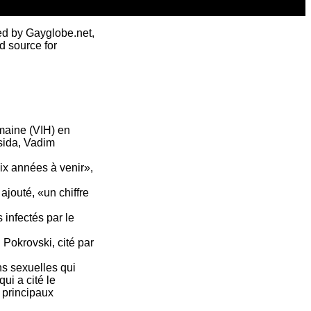
ed by Gayglobe.net,
d source for
umaine (VIH) en
 sida, Vadim
ix années à venir»,
ajouté, «un chiffre
 infectés par le
Pokrovski, cité par
ns sexuelles qui
ui a cité le
 principaux