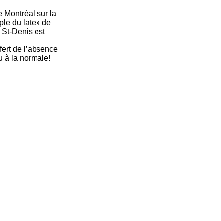
e Montréal sur la
ple du latex de
 St-Denis est
ert de lʼabsence
u à la normale!