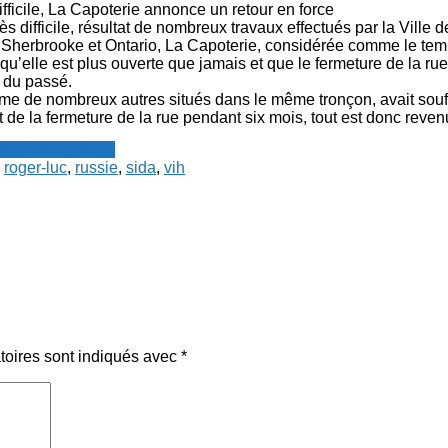
ficile, La Capoterie annonce un retour en force
s difficile, résultat de nombreux travaux effectués par la Ville d
e Sherbrooke et Ontario, La Capoterie, considérée comme le tem
uʼelle est plus ouverte que jamais et que le fermeture de la rue
e du passé.
 de nombreux autres situés dans le même tronçon, avait souff
 de la fermeture de la rue pendant six mois, tout est donc reven
resse francophone
,
roger-luc
,
russie
,
sida
,
vih
toires sont indiqués avec
*