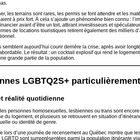
pas.
er, les terrains sont rares, les permis se font attendre et les ma
ient à prix fort. À cela s’ajoute un phénomène bien connu : l’im
nancier avant d’être un toit, attirant investisseurs et spéculateu
formes de locations touristiques retirent également des milliers 
tionnel.
emblent aujourd’hui courir derrière la crise, après avoir longt
abordable. Le résultat : un cocktail explosif qui rend le logemen
ne grande partie de la population.
nnes LGBTQ2S+ particulièrement
et réalité quotidienne
les personnes homosexuelles, lesbiennes ou trans sont encor
se du logement, et plusieurs se retrouvent en situation d’itinéra
uelle ou identité de genre.
 lors d’une journée de recensement au Québec montre que le
 LGBTQ sont surreprésentées parmi la population itinérante vis