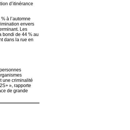
ion d’itinérance
7 % à l’automne
rimination envers
erminant. Les
e a bondi de 44 % au
t dans la rue en
 personnes
 organismes
 une criminalité
2S+ », rapporte
pace de grande