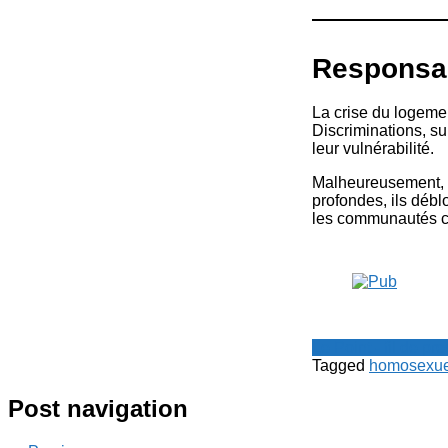
Responsab
La crise du logeme
Discriminations, s
leur vulnérabilité.
Malheureusement, l
profondes, ils déb
les communautés con
Le Point - fil de p
Tagged
homosexue
Post navigation