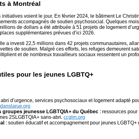
ts à Montréal
 initiatives voient le jour. En février 2024, le bâtiment Le Christi
gements accompagnés de soutien psychosocial. Quelques mois 
llions de dollars a été attribuée à 51 projets de logement d’urge
 places supplémentaires prévues d’ici 2026.
lle a investi 22,5 millions dans 42 projets communautaires, all
ettes de soutien. Malgré ces efforts, les refuges demeurent satu
iplient et de nombreux travailleurs sociaux ressentent un prof
tiles pour les jeunes LGBTQ+
 abri d’urgence, services psychosociaux et logement adapté pou
danslarue.org
es groupes jeunesse LGBTQIA+ du Québec
: ressources pour
eunes 2SLGBTQIA+ sans-abri.
ccglm.org
al
: soutien éducatif et accompagnement pour jeunes LGBTQ+ d