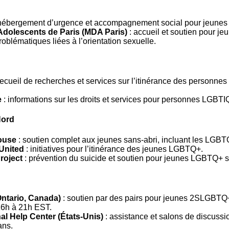
hébergement d’urgence et accompagnement social pour jeune
Adolescents de Paris (MDA Paris)
: accueil et soutien pour jeu
roblématiques liées à l’orientation sexuelle.
recueil de recherches et services sur l’itinérance des personne
e
: informations sur les droits et services pour personnes LGBTI
Nord
ouse
: soutien complet aux jeunes sans-abri, incluant les LGBT
United
: initiatives pour l’itinérance des jeunes LGBTQ+.
roject
: prévention du suicide et soutien pour jeunes LGBTQ+ s
ntario, Canada)
: soutien par des pairs pour jeunes 2SLGBTQ
16h à 21h EST.
l Help Center (États-Unis)
: assistance et salons de discussi
ans.