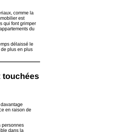
tériaux, comme la
mobilier est
rs qui font grimper
d’appartements du
emps délaissé le
t de plus en plus
 touchées
e davantage
nce en raison de
s personnes
ible dans la