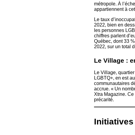
métropole. À l’éch
appartiennent à cet
Le taux d’inoccupa
2022, bien en desso
les personnes LGBT
chiffres parlent d’
Québec, dont 33 % 
2022, sur un total 
Le Village : e
Le Village, quarti
LGBTQ+, en est auj
communautaires déc
accrue. « Un nomb
Xtra Magazine. Ce 
précarité.
Initiative