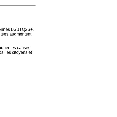
ersonnes LGBTQ2S+.
aptées augmentent
aquer les causes
, les citoyens et