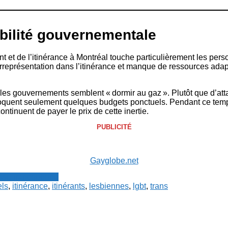
ilité gouvernementale
nt et de l’itinérance à Montréal touche particulièrement les p
urreprésentation dans l’itinérance et manque de ressources ad
es gouvernements semblent « dormir au gaz ». Plutôt que d’att
loquent seulement quelques budgets ponctuels. Pendant ce temps
tinuent de payer le prix de cette inertie.
PUBLICITÉ
Gayglobe.net
resse francophone
ls
,
itinérance
,
itinérants
,
lesbiennes
,
lgbt
,
trans