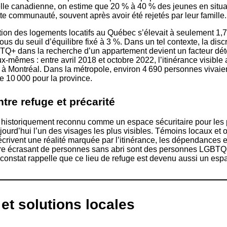
elle canadienne, on estime que 20 % à 40 % des jeunes en situat
te communauté, souvent après avoir été rejetés par leur famille.
tion des logements locatifs au Québec s’élevait à seulement 1,
us du seuil d’équilibre fixé à 3 %. Dans un tel contexte, la disc
Q+ dans la recherche d’un appartement devient un facteur dét
eux-mêmes : entre avril 2018 et octobre 2022, l’itinérance visibl
à Montréal. Dans la métropole, environ 4 690 personnes vivaien
de 10 000 pour la province.
ntre refuge et précarité
er historiquement reconnu comme un espace sécuritaire pour les
ourd’hui l’un des visages les plus visibles. Témoins locaux et
rivent une réalité marquée par l’itinérance, les dépendances et
re écrasant de personnes sans abri sont des personnes LGBTQ
constat rappelle que ce lieu de refuge est devenu aussi un es
s et solutions locales