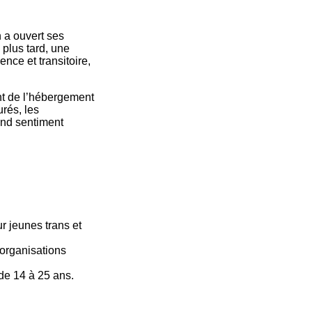
n a ouvert ses
plus tard, une
nce et transitoire,
ant de l’hébergement
rés, les
ond sentiment
r jeunes trans et
 organisations
e 14 à 25 ans.