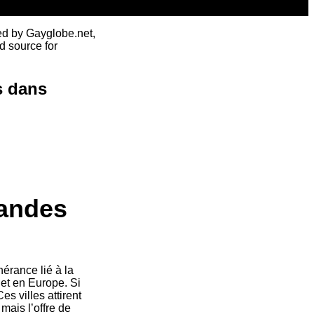
ed by Gayglobe.net,
d source for
s dans
randes
érance lié à la
 et en Europe. Si
s villes attirent
mais l’offre de