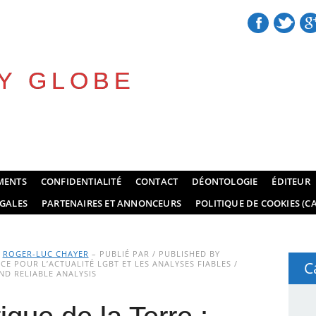
Y GLOBE
MENTS
CONFIDENTIALITÉ
CONTACT
DÉONTOLOGIE
ÉDITEUR
GALES
PARTENAIRES ET ANNONCEURS
POLITIQUE DE COOKIES (CA
Y
ROGER-LUC CHAYER
– PUBLIÉ PAR / PUBLISHED BY
E POUR L’ACTUALITÉ LGBT ET LES ANALYSES FIABLES /
C
D RELIABLE ANALYSIS