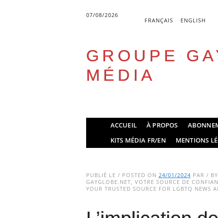
07/08/2026
FRANÇAIS
ENGLISH
GROUPE GA
MÉDIA
Skip
ACCUEIL
À PROPOS
ABONNE
to
Main menu
KITS MÉDIA FR/EN
MENTIONS LÉ
content
PUBLIÉ LE / POSTED ON
24/01/2024
PAR / B
GAYGLOBE.NET, VOTRE SOURCE DE CONFIANC
YOUR TRUSTED SOURCE FOR LGBTQ NEWS AN