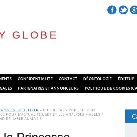
Y GLOBE
MENTS
CONFIDENTIALITÉ
CONTACT
DÉONTOLOGIE
ÉDITEUR
GALES
PARTENAIRES ET ANNONCEURS
POLITIQUE DE COOKIES (CA
Y
ROGER-LUC CHAYER
– PUBLIÉ PAR / PUBLISHED BY
E POUR L’ACTUALITÉ LGBT ET LES ANALYSES FIABLES /
C
D RELIABLE ANALYSIS