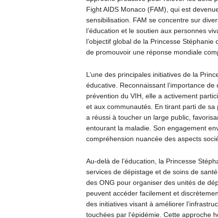
Fight AIDS Monaco (FAM), qui est devenue 
sensibilisation. FAM se concentre sur div
l’éducation et le soutien aux personnes viva
l’objectif global de la Princesse Stéphanie 
de promouvoir une réponse mondiale comp
L’une des principales initiatives de la Prin
éducative. Reconnaissant l’importance de di
prévention du VIH, elle a activement part
et aux communautés. En tirant parti de sa 
a réussi à toucher un large public, favoris
entourant la maladie. Son engagement enver
compréhension nuancée des aspects sociét
Au-delà de l’éducation, la Princesse Stép
services de dépistage et de soins de sant
des ONG pour organiser des unités de dépis
peuvent accéder facilement et discrètement
des initiatives visant à améliorer l’infrastr
touchées par l’épidémie. Cette approche ho