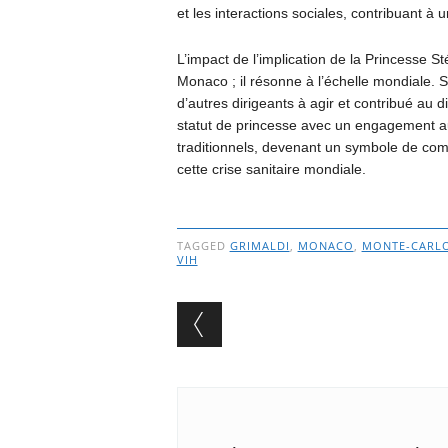
et les interactions sociales, contribuant 
L’impact de l’implication de la Princesse St
Monaco ; il résonne à l’échelle mondiale. Ses
d’autres dirigeants à agir et contribué au 
statut de princesse avec un engagement au
traditionnels, devenant un symbole de comp
cette crise sanitaire mondiale.
TAGGED
GRIMALDI
,
MONACO
,
MONTE-CARL
VIH
Post navigation