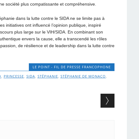
à une société plus compatissante et compréhensive.
éphanie dans la lutte contre le SIDA ne se limite pas à
 initiatives ont influencé l’opinion publique, inspiré
discours plus large sur le VIH/SIDA. En combinant son
thentique envers la cause, elle a transcendé les rôles
assion, de résilience et de leadership dans la lutte contre
LE POINT - FIL DE PRESSE FRANCOPHONE
O
,
PRINCESSE
,
SIDA
,
STÉPHANIE
,
STÉPHANIE DE MONACO
,