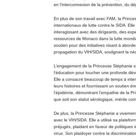
en l’interconnexion de la prévention, du dé
En plus de son travail avec FAM, la Prince
internationaux de lutte contre le SIDA. El
interagissant avec des dirigeants, des expe
ressources de Monaco dans la lutte mondial
soutien pour des initiatives visant à abord
propagation du VIH/SIDA, soulignant la né
L’engagement de la Princesse Stéphanie s’
l’éducation pour toucher une profonde dévo
Elle a consacré beaucoup de temps à intera
leurs histoires et fournissant un soutien 
l’épidémie, démontrant l’empathie de la Pr
que soit son statut sérologique, mérite com
De plus, la Princesse Stéphanie a vivement 
avec le VIH/SIDA. Elle a utilisé sa platefo
préjugés, plaidant en faveur de politiques i
virus. Son plaidoyer contre la discriminati