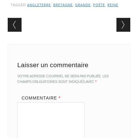
TAGGED
ANGLETERRE
,
BRETAGNE
,
GRANDE
,
POÈTE
,
REINE
Post navigation
Laisser un commentaire
VOTRE ADRESSE COURRIEL NE SERA PAS PUBLIÉE.
LES
CHAMPS OBLIGATOIRES SONT INDIQUÉS AVEC
*
COMMENTAIRE
*