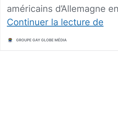
américains d’Allemagne en
OTAN
Continuer la lecture de
et
États-
Unis
GROUPE GAY GLOBE MÉDIA
:
ce
que
Trump
dit…
et
ce
que
l’histoire
montre
vraimen