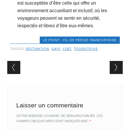
est susceptible d’être celle qui offre un
environnement accueillant et inclusif, où les
voyageurs peuvent se sentir en sécurité,
respectés et libres d’être eux-mêmes.
LE POINT - FIL DE PRESSE FRANCOPHONE
TAGGED
DESTINATION
,
GAYS
,
LGBT
,
TOURISTIQUE
Post navigation
Laisser un commentaire
VOTRE ADRESSE COURRIEL NE SERA PAS PUBLIÉE.
LES
CHAMPS OBLIGATOIRES SONT INDIQUÉS AVEC
*