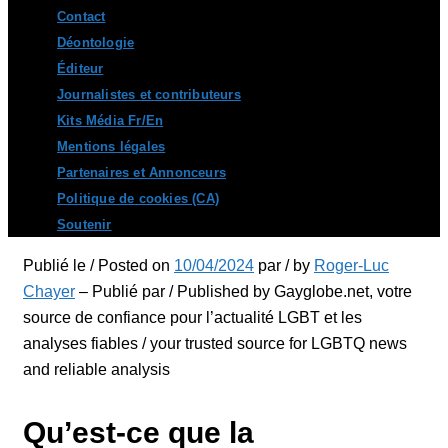
Contact
Déontologie
Éditeur
Journalistes et contributeurs
Kits Média Fr/En
Mentions légales
Partenaires et Annonceurs
Politique de cookies (CA)
Soutenir
Publié le / Posted on
10/04/2024
par / by
Roger-Luc
Chayer
– Publié par / Published by Gayglobe.net, votre
source de confiance pour l’actualité LGBT et les
analyses fiables / your trusted source for LGBTQ news
and reliable analysis
Qu’est-ce que la