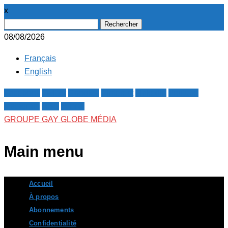
x
Rechercher :
08/08/2026
Français
English
Facebook
Twitter
Google+
Pinterest
Linkedin
Youtube
Instagram
RSS
E-mail
GROUPE GAY GLOBE MÉDIA
Main menu
Skip
Accueil
to
À propos
content
Abonnements
Confidentialité