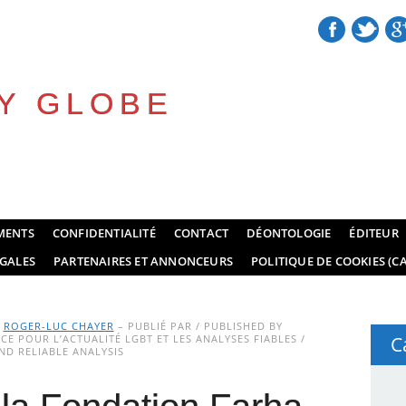
Y GLOBE
MENTS
CONFIDENTIALITÉ
CONTACT
DÉONTOLOGIE
ÉDITEUR
GALES
PARTENAIRES ET ANNONCEURS
POLITIQUE DE COOKIES (CA
Y
ROGER-LUC CHAYER
– PUBLIÉ PAR / PUBLISHED BY
E POUR L’ACTUALITÉ LGBT ET LES ANALYSES FIABLES /
C
D RELIABLE ANALYSIS