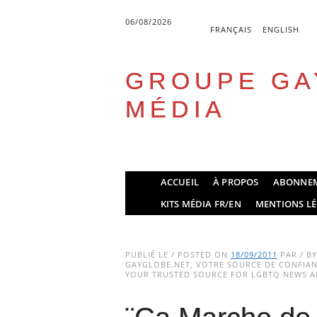
06/08/2026
FRANÇAIS
ENGLISH
GROUPE GA
MÉDIA
Skip
ACCUEIL
À PROPOS
ABONNE
to
Main menu
KITS MÉDIA FR/EN
MENTIONS LÉ
content
PUBLIÉ LE / POSTED ON
18/09/2011
PAR / B
GAYGLOBE.NET, VOTRE SOURCE DE CONFIANC
YOUR TRUSTED SOURCE FOR LGBTQ NEWS AN