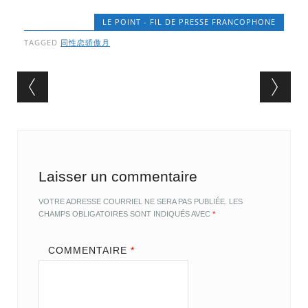
LE POINT - FIL DE PRESSE FRANCOPHONE
TAGGED
同性恋骄傲月
Post navigation
Laisser un commentaire
VOTRE ADRESSE COURRIEL NE SERA PAS PUBLIÉE.
LES
CHAMPS OBLIGATOIRES SONT INDIQUÉS AVEC
*
COMMENTAIRE
*