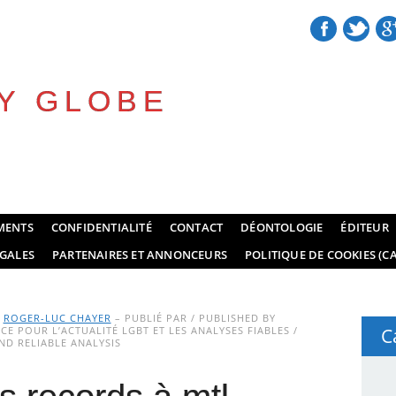
Y GLOBE
MENTS
CONFIDENTIALITÉ
CONTACT
DÉONTOLOGIE
ÉDITEUR
GALES
PARTENAIRES ET ANNONCEURS
POLITIQUE DE COOKIES (CA
Y
ROGER-LUC CHAYER
– PUBLIÉ PAR / PUBLISHED BY
E POUR L’ACTUALITÉ LGBT ET LES ANALYSES FIABLES /
C
D RELIABLE ANALYSIS