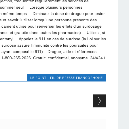
ection, fréquentez régulièrement les services de
sommer seul Lorsque plusieurs personnes
n même temps Diminuez la dose de drogue pour tester
 et savoir l’utiliser lorsqu’une personne présente des
cament utilisé pour renverser les effets d’un surdosage
nance et gratuite dans toutes les pharmacies) Utilisez, si
fentanyl Appelez le 911 en cas de surdose (la Loi sur les
 surdose assure l’immunité contre les poursuites pour
e ayant composé le 911) Drogue, aide et références
1-800-265-2626 Gratuit, confidentiel, anonyme 24h/24 /
LE POINT - FIL DE PRESSE FRANCOPHONE