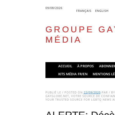
09/08/2026
FRANÇAIS
ENGLISH
GROUPE GA
MÉDIA
Skip
ACCUEIL
À PROPOS
ABONNE
to
Main menu
KITS MÉDIA FR/EN
MENTIONS LÉ
content
PUBLIÉ LE / POSTED ON
22/09/2020
PAR / B
GAYGLOBE.NET, VOTRE SOURCE DE CONFIANC
YOUR TRUSTED SOURCE FOR LGBTQ NEWS AN