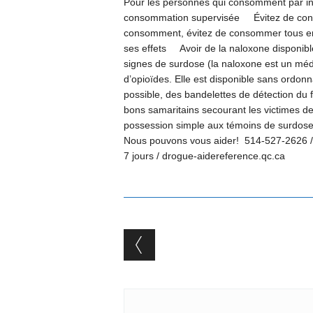
Pour les personnes qui consomment par inj
consommation supervisée Évitez de con
consomment, évitez de consommer tous e
ses effets Avoir de la naloxone disponible
signes de surdose (la naloxone est un médi
d’opioïdes. Elle est disponible sans ordon
possible, des bandelettes de détection du 
bons samaritains secourant les victimes de
possession simple aux témoins de surdos
Nous pouvons vous aider! 514-527-2626 / 
7 jours / drogue-aidereference.qc.ca
Post navigation