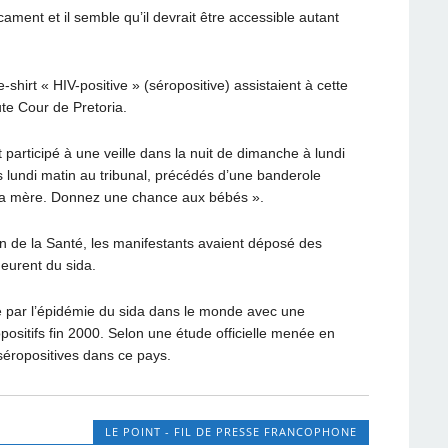
ament et il semble qu’il devrait être accessible autant
shirt « HIV-positive » (séropositive) assistaient à cette
te Cour de Pretoria.
participé à une veille dans la nuit de dimanche à lundi
s lundi matin au tribunal, précédés d’une banderole
à la mère. Donnez une chance aux bébés ».
in de la Santé, les manifestants avaient déposé des
meurent du sida.
hé par l’épidémie du sida dans le monde avec une
ropositifs fin 2000. Selon une étude officielle menée en
éropositives dans ce pays.
LE POINT - FIL DE PRESSE FRANCOPHONE