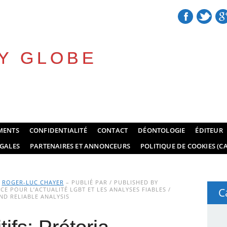
Y GLOBE
MENTS
CONFIDENTIALITÉ
CONTACT
DÉONTOLOGIE
ÉDITEUR
GALES
PARTENAIRES ET ANNONCEURS
POLITIQUE DE COOKIES (CA
Y
ROGER-LUC CHAYER
– PUBLIÉ PAR / PUBLISHED BY
E POUR L’ACTUALITÉ LGBT ET LES ANALYSES FIABLES /
C
D RELIABLE ANALYSIS