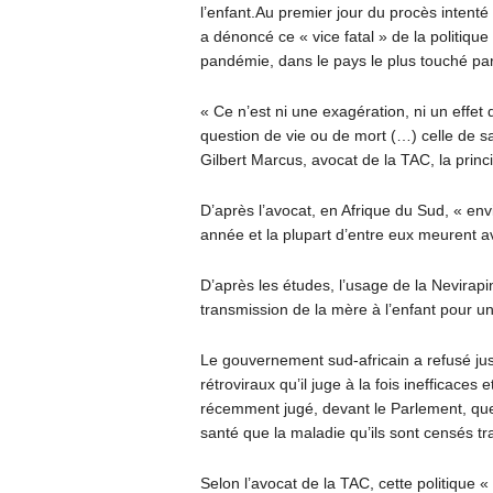
l’enfant.Au premier jour du procès inten
a dénoncé ce « vice fatal » de la politiqu
pandémie, dans le pays le plus touché par
« Ce n’est ni une exagération, ni un effet d
question de vie ou de mort (…) celle de sa
Gilbert Marcus, avocat de la TAC, la prin
D’après l’avocat, en Afrique du Sud, « en
année et la plupart d’entre eux meurent av
D’après les études, l’usage de la Nevirapi
transmission de la mère à l’enfant pour un
Le gouvernement sud-africain a refusé jus
rétroviraux qu’il juge à la fois inefficace
récemment jugé, devant le Parlement, qu
santé que la maladie qu’ils sont censés tra
Selon l’avocat de la TAC, cette politique « 