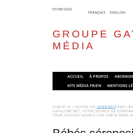
07/08/2026
FRANÇAIS
ENGLISH
GROUPE GA
MÉDIA
Skip
ACCUEIL
À PROPOS
ABONNE
to
Main menu
KITS MÉDIA FR/EN
MENTIONS LÉ
content
PUBLIÉ LE / POSTED ON
25/03/2017
PAR / B
GAYGLOBE.NET, VOTRE SOURCE DE CONFIANC
YOUR TRUSTED SOURCE FOR LGBTQ NEWS AN