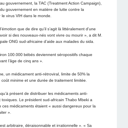
té au gouvernement, la TAC (Treatment Action Campaign),
e du gouvernement en matière de lutte contre la
 le virus VIH dans le monde.
’émotion que de dire qu’il s’agit là littéralement d’une
voir si des nouveaux-nés vont vivre ou mourir », a dit M.
cipale ONG sud-africaine d’aide aux malades du sida.
viron 100.000 bébés deviennent séropositifs chaque
ant l’âge de cinq ans ».
ne, un médicament anti-rétroviral, limite de 50% la
 coût minime et une durée de traitement limitée.
qu’à présent de distribuer les médicaments anti-
s et toxiques. Le président sud-africain Thabo Mbeki a
e ces médicaments étaient « aussi dangereux pour la
iter ».
est arbitraire, déraisonnable et irrationnelle ». « Sa