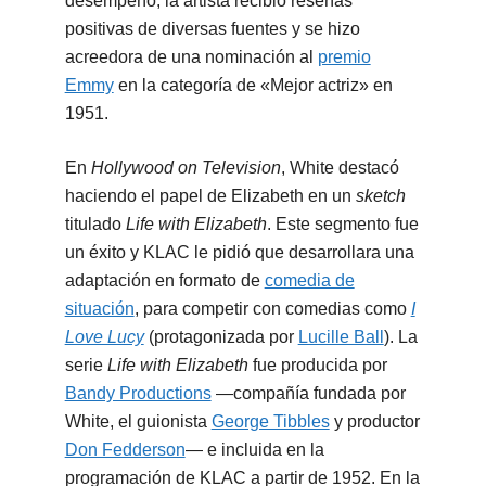
desempeño, la artista recibió reseñas
positivas de diversas fuentes y se hizo
acreedora de una nominación al
premio
Emmy
en la categoría de «Mejor actriz» en
1951.
En
Hollywood on Television
, White destacó
haciendo el papel de Elizabeth en un
sketch
titulado
Life with Elizabeth
. Este segmento fue
un éxito y KLAC le pidió que desarrollara una
adaptación en formato de
comedia de
situación
, para competir con comedias como
I
Love Lucy
(protagonizada por
Lucille Ball
). La
serie
Life with Elizabeth
fue producida por
Bandy Productions
—compañía fundada por
White, el guionista
George Tibbles
y productor
Don Fedderson
— e incluida en la
programación de KLAC a partir de 1952. En la