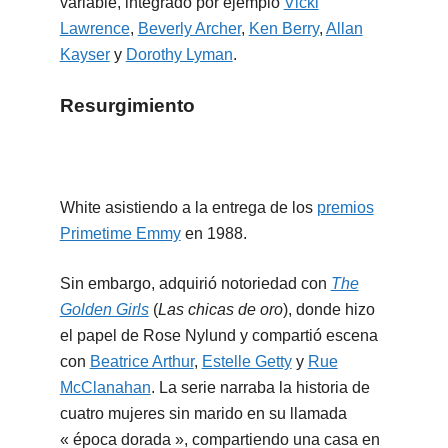
variable, integrado por ejemplo
Vicki
Lawrence
,
Beverly Archer
,
Ken Berry
,
Allan
Kayser
y
Dorothy Lyman
.
Resurgimiento
White asistiendo a la entrega de los
premios
Primetime Emmy
en 1988.
Sin embargo, adquirió notoriedad con
The
Golden Girls
(
Las chicas de oro
), donde hizo
el papel de Rose Nylund y compartió escena
con
Beatrice Arthur
,
Estelle Getty
y
Rue
McClanahan
. La serie narraba la historia de
cuatro mujeres sin marido en su llamada
« época dorada », compartiendo una casa en