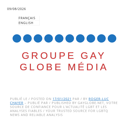
09/08/2026
FRANÇAIS
ENGLISH
mail
GROUPE GAY
GLOBE MÉDIA
Skip
Main menu
to
PUBLIÉ LE / POSTED ON
17/01/2021
PAR / BY
ROGER-LUC
CHAYER
– PUBLIÉ PAR / PUBLISHED BY GAYGLOBE.NET, VOTRE
content
SOURCE DE CONFIANCE POUR L’ACTUALITÉ LGBT ET LES
ANALYSES FIABLES / YOUR TRUSTED SOURCE FOR LGBTQ
NEWS AND RELIABLE ANALYSIS