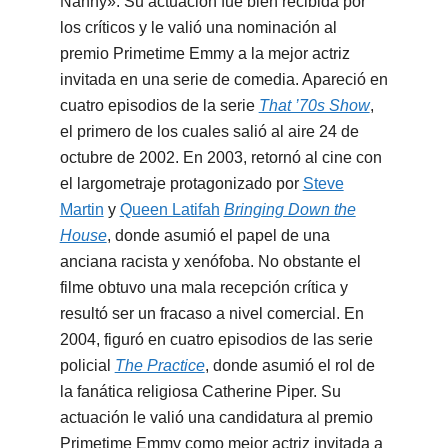
Nanny». Su actuación fue bien recibida por
los críticos y le valió una nominación al
premio Primetime Emmy a la mejor actriz
invitada en una serie de comedia. Apareció en
cuatro episodios de la serie
That ’70s Show
,
el primero de los cuales salió al aire 24 de
octubre de 2002. En 2003, retornó al cine con
el largometraje protagonizado por
Steve
Martin
y
Queen Latifah
Bringing Down the
House
, donde asumió el papel de una
anciana racista y xenófoba. No obstante el
filme obtuvo una mala recepción crítica y
resultó ser un fracaso a nivel comercial. En
2004, figuró en cuatro episodios de las serie
policial
The Practice
, donde asumió el rol de
la fanática religiosa Catherine Piper. Su
actuación le valió una candidatura al premio
Primetime Emmy como mejor actriz invitada a