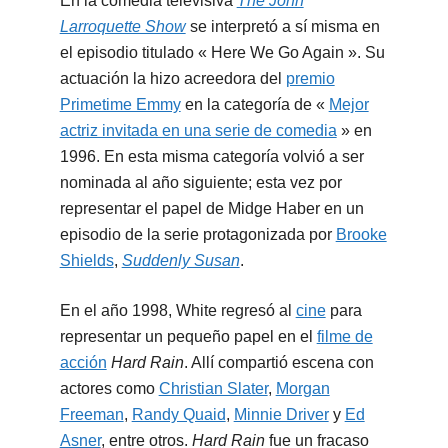
En la comedia televisiva
The John
Larroquette Show
se interpretó a sí misma en
el episodio titulado « Here We Go Again ». Su
actuación la hizo acreedora del
premio
Primetime Emmy
en la categoría de «
Mejor
actriz invitada en una serie de comedia
» en
1996. En esta misma categoría volvió a ser
nominada al año siguiente; esta vez por
representar el papel de Midge Haber en un
episodio de la serie protagonizada por
Brooke
Shields
,
Suddenly Susan
.
En el año 1998, White regresó al
cine
para
representar un pequeño papel en el
filme de
acción
Hard Rain
. Allí compartió escena con
actores como
Christian Slater
,
Morgan
Freeman
,
Randy Quaid
,
Minnie Driver
y
Ed
Asner
, entre otros.
Hard Rain
fue un fracaso