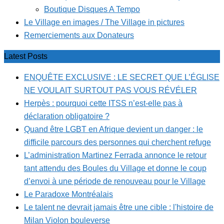
Boutique Disques A Tempo
Le Village en images / The Village in pictures
Remerciements aux Donateurs
Latest Posts
ENQUÊTE EXCLUSIVE : LE SECRET QUE L’ÉGLISE
NE VOULAIT SURTOUT PAS VOUS RÉVÉLER
Herpès : pourquoi cette ITSS n’est-elle pas à
déclaration obligatoire ?
Quand être LGBT en Afrique devient un danger : le
difficile parcours des personnes qui cherchent refuge
L’administration Martinez Ferrada annonce le retour
tant attendu des Boules du Village et donne le coup
d’envoi à une période de renouveau pour le Village
Le Paradoxe Montréalais
Le talent ne devrait jamais être une cible : l'histoire de
Milan Violon bouleverse