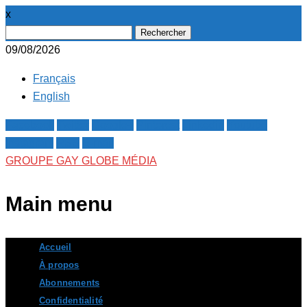
x
Rechercher :
09/08/2026
Français
English
Facebook
Twitter
Google+
Pinterest
Linkedin
Youtube
Instagram
RSS
E-mail
GROUPE GAY GLOBE MÉDIA
Main menu
Skip
Accueil
to
À propos
content
Abonnements
Confidentialité