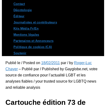
Contact
Déontologie
Éditeur
Journalistes et contributeurs
Kits Média Fr/En
Mentions légales
Partenaires et Annonceurs
Politique de cookies (CA)
Soutenir
Publié le / Posted on
18/02/2011
par / by
Roger-Luc
Chayer
– Publié par / Published by Gayglobe.net, votre
source de confiance pour l’actualité LGBT et les
analyses fiables / your trusted source for LGBTQ news
and reliable analysis
Cartouche édition 73 de