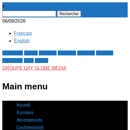
x
Rechercher :
06/08/2026
Français
English
Facebook
Twitter
Google+
Pinterest
Linkedin
Youtube
Instagram
RSS
E-mail
GROUPE GAY GLOBE MÉDIA
Main menu
Skip
Accueil
to
À propos
content
Abonnements
Confidentialité