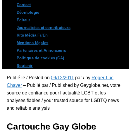
Contact
Déontologie
Éditeur
Journalistes et contributeurs
Kits Média Fr/En
Mentions légales
Partenaires et Annonceurs
Politique de cookies (CA)
Soutenir
Publié le / Posted on
09/12/2011
par / by
Roger-Luc
Chayer
– Publié par / Published by Gayglobe.net, votre
source de confiance pour l’actualité LGBT et les
analyses fiables / your trusted source for LGBTQ news
and reliable analysis
Cartouche Gay Globe