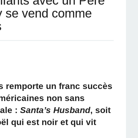
nfants avec un Père
ay se vend comme
s
ts remporte un franc succès
 américaines non sans
ale :
Santa’s Husband
, soit
ël qui est noir et qui vit