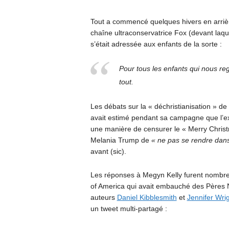
Tout a commencé quelques hivers en arriè
chaîne ultraconservatrice Fox (devant laqu
s’était adressée aux enfants de la sorte :
Pour tous les enfants qui nous reg
tout.
Les débats sur la « déchristianisation » d
avait estimé pendant sa campagne que l’exp
une manière de censurer le « Merry Christm
Melania Trump de
« ne pas se rendre dan
avant (sic).
Les réponses à Megyn Kelly furent nombre
of America qui avait embauché des Pères N
auteurs
Daniel Kibblesmith
et
Jennifer Wri
un tweet multi-partagé :