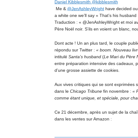
Daniel Kibblesmith
@kibblesmith
Me &
@
JenAshleyWright
have decided our 
a white one we’ll say « That’s his husband
Traduction : «
@
JenAshleyWright
et moi av
Père Noël noir. S’ils en voient un blanc, no
Dont acte ! Un an plus tard, le couple publie
répondu sur Twitter :
« boom. Nouveau livr
intitulé
Santa’s husband
(
Le Mari du Père 
entre préparation intensive des cadeaux, p
d’une grosse assiette de cookies.
Aux vives critiques qui se sont exprimées 
dans le
Chicago Tribune
fin novembre :
« P
comme étant unique, et spéciale, pour cha
Ce 21 décembre, après un sujet de la chaî
dans les ventes sur Amazon :