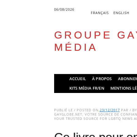
06/08/2026
FRANÇAIS
ENGLISH
GROUPE GA
MÉDIA
Skip
ACCUEIL
À PROPOS
ABONNE
to
Main menu
KITS MÉDIA FR/EN
MENTIONS LÉ
content
PUBLIÉ LE / POSTED ON
23/12/2017
PAR / B
GAYGLOBE.NET, VOTRE SOURCE DE CONFIANC
YOUR TRUSTED SOURCE FOR LGBTQ NEWS AN