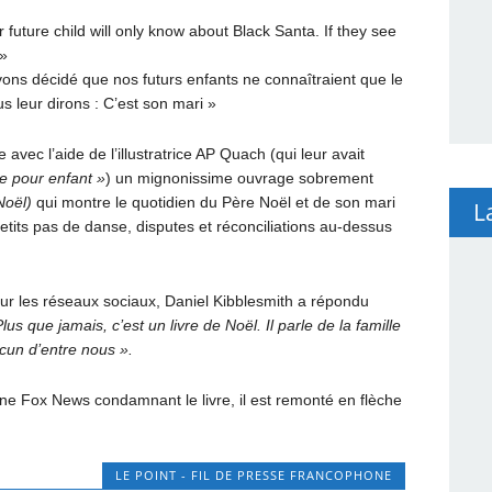
future child will only know about Black Santa. If they see
 »
ons décidé que nos futurs enfants ne connaîtraient que le
us leur dirons : C’est son mari »
 avec l’aide de l’illustratrice AP Quach (qui leur avait
e pour enfant »
) un mignonissime ouvrage sobrement
Noël)
qui montre le quotidien du Père Noël et de son mari
L
etits pas de danse, disputes et réconciliations au-dessus
sur les réseaux sociaux, Daniel Kibblesmith a répondu
lus que jamais, c’est un livre de Noël. Il parle de la famille
cun d’entre nous ».
ne Fox News condamnant le livre, il est remonté en flèche
LE POINT - FIL DE PRESSE FRANCOPHONE