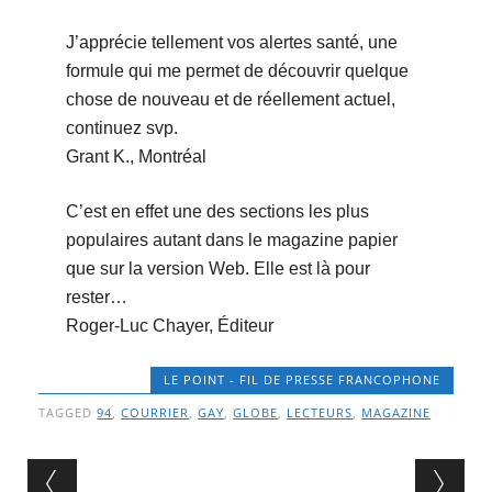
J’apprécie tellement vos alertes santé, une
formule qui me permet de découvrir quelque
chose de nouveau et de réellement actuel,
continuez svp.
Grant K., Montréal
C’est en effet une des sections les plus
populaires autant dans le magazine papier
que sur la version Web. Elle est là pour
rester…
Roger-Luc Chayer, Éditeur
LE POINT - FIL DE PRESSE FRANCOPHONE
TAGGED
94
,
COURRIER
,
GAY
,
GLOBE
,
LECTEURS
,
MAGAZINE