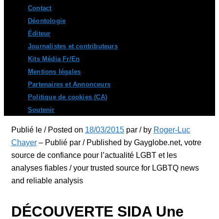
Contact
Déontologie
Éditeur
Journalistes et contributeurs
Kits Média Fr/En
Mentions légales
Partenaires et Annonceurs
Politique de cookies (CA)
Soutenir
Publié le / Posted on
18/03/2015
par / by
Roger-Luc
Chayer
– Publié par / Published by Gayglobe.net, votre
source de confiance pour l’actualité LGBT et les
analyses fiables / your trusted source for LGBTQ news
and reliable analysis
DÉCOUVERTE SIDA Une