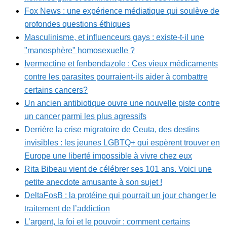
Fox News : une expérience médiatique qui soulève de
profondes questions éthiques
Masculinisme, et influenceurs gays : existe-t-il une
"manosphère" homosexuelle ?
Ivermectine et fenbendazole : Ces vieux médicaments
contre les parasites pourraient-ils aider à combattre
certains cancers?
Un ancien antibiotique ouvre une nouvelle piste contre
un cancer parmi les plus agressifs
Derrière la crise migratoire de Ceuta, des destins
invisibles : les jeunes LGBTQ+ qui espèrent trouver en
Europe une liberté impossible à vivre chez eux
Rita Bibeau vient de célébrer ses 101 ans. Voici une
petite anecdote amusante à son sujet !
DeltaFosB : la protéine qui pourrait un jour changer le
traitement de l’addiction
L’argent, la foi et le pouvoir : comment certains