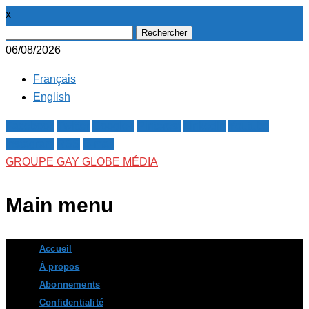
x
Rechercher :
06/08/2026
Français
English
Facebook
Twitter
Google+
Pinterest
Linkedin
Youtube
Instagram
RSS
E-mail
GROUPE GAY GLOBE MÉDIA
Main menu
Skip
Accueil
to
À propos
content
Abonnements
Confidentialité