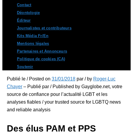
Contact
Déontologie
Éditeur
Journalistes et contributeurs
Kits Média Fr/En
Mentions légales
Partenaires et Annonceurs
Politique de cookies (CA)
Soutenir
Publié le / Posted on
31/01/2018
par / by
Roger-Luc
Chayer
– Publié par / Published by Gayglobe.net, votre
source de confiance pour l’actualité LGBT et les
analyses fiables / your trusted source for LGBTQ news
and reliable analysis
Des élus PAM et PPS