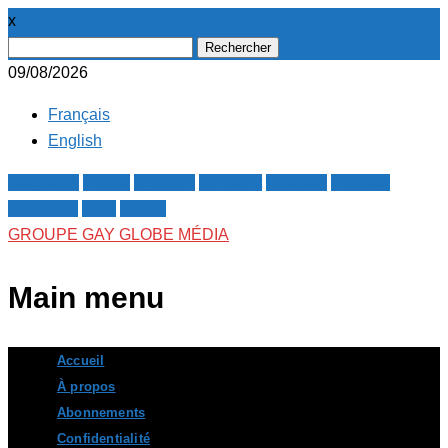
x
Rechercher :
09/08/2026
Français
English
Facebook
Twitter
Google+
Pinterest
Linkedin
Youtube
Instagram
RSS
E-mail
GROUPE GAY GLOBE MÉDIA
Main menu
Skip
Accueil
to
À propos
content
Abonnements
Confidentialité