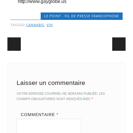
http://www.gayglobe.us
LE POINT - FIL DE PRESSE FRANCOPHONE
TAGGED
CANNABIS
,
VIH
Post navigation
Laisser un commentaire
VOTRE ADRESSE COURRIEL NE SERA PAS PUBLIÉE.
LES
CHAMPS OBLIGATOIRES SONT INDIQUÉS AVEC
*
COMMENTAIRE
*