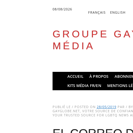
08/08/2026
FRANÇAIS
ENGLISH
GROUPE GA
MÉDIA
Skip
ACCUEIL
À PROPOS
ABONNE
to
Main menu
KITS MÉDIA FR/EN
MENTIONS LÉ
content
PUBLIÉ LE / POSTED ON
28/05/2019
PAR / B
GAYGLOBE.NET, VOTRE SOURCE DE CONFIANC
YOUR TRUSTED SOURCE FOR LGBTQ NEWS AN