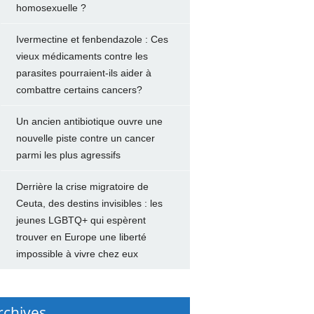
homosexuelle ?
Ivermectine et fenbendazole : Ces
vieux médicaments contre les
parasites pourraient-ils aider à
combattre certains cancers?
Un ancien antibiotique ouvre une
nouvelle piste contre un cancer
parmi les plus agressifs
Derrière la crise migratoire de
Ceuta, des destins invisibles : les
jeunes LGBTQ+ qui espèrent
trouver en Europe une liberté
impossible à vivre chez eux
rchives