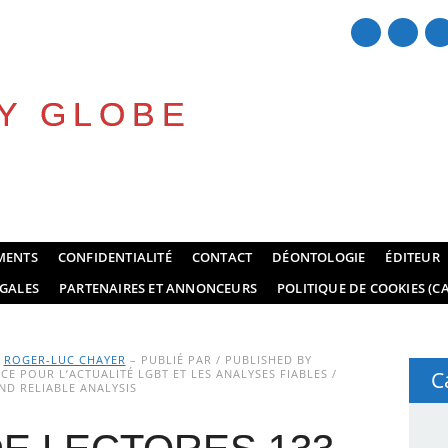
Y GLOBE
MENTS
CONFIDENTIALITÉ
CONTACT
DÉONTOLOGIE
ÉDITEUR
GALES
PARTENAIRES ET ANNONCEURS
POLITIQUE DE COOKIES (CA
Y
ROGER-LUC CHAYER
– PUBLIÉ PAR / PUBLISHED BY
E POUR L’ACTUALITÉ LGBT ET LES ANALYSES FIABLES /
C
D RELIABLE ANALYSIS