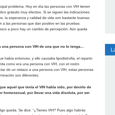
ncipal problema. Hoy en día las personas con VIH tienen
co gratuito muy efectivo. Si se siguen las indicaciones
o, la esperanza y calidad de vida son bastante buenas.
an a las personas que dan positivo en las pruebas.
o poco a poco hay un cambio de percepción. Aún queda
r a una persona con VIH de una que no lo tenga…
L
 había entonces, y ello causaba lipodistrofia, el reparto
erda como era una persona con VIH, con el rostro
ar de un vistazo a una persona con VIH, estas personas
iminación son diferentes.
 aquel que tenía el VIH había sido, por decirlo de
r homosexual, por llevar una vida disoluta, por ser
algo queda. Se dice: “¿Tienes VIH? Pues algo habrás