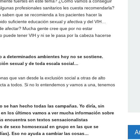
ntemente fuertes en este tema? ¿Cómo vamos a conseguir
lgunas profesionales sanitarios les cuesta recomendarla?
o saben que se recomienda a los pacientes hacer la
bido suficiente educación sexual y afectiva y del VIH…
e afectar? Mucha gente cree que por no estar
o puede tener VIH y ni se le pasa por la cabeza hacerse
ito a determinados ambientes hoy no se sostiene.
ión sexual y de toda escala social…
as que van desde la exclusión social a otras de alto
fecta a todos. Si no lo entendemos y vamos a una, tenemos
o se han hecho todas las campañas. Yo diría, sin
 en los últimos vamos a ver mucha información sobre
ás encuentra son textos sensacionalistas
s de sexo homosexual en grupo en las que se
A
ías). Eso no ayuda a cambiar las cosas…