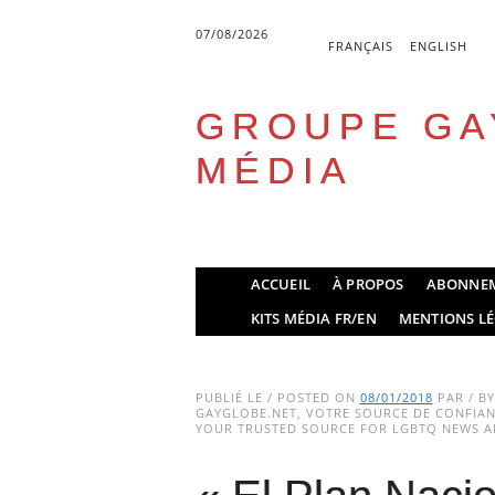
07/08/2026
FRANÇAIS
ENGLISH
GROUPE GA
MÉDIA
Skip
ACCUEIL
À PROPOS
ABONNE
to
Main menu
KITS MÉDIA FR/EN
MENTIONS LÉ
content
PUBLIÉ LE / POSTED ON
08/01/2018
PAR / B
GAYGLOBE.NET, VOTRE SOURCE DE CONFIANC
YOUR TRUSTED SOURCE FOR LGBTQ NEWS AN