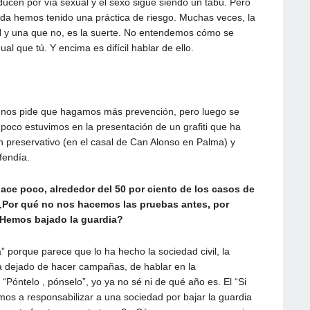
cen por vía sexual y el sexo sigue siendo un tabú. Pero
da hemos tenido una práctica de riesgo. Muchas veces, la
H y una que no, es la suerte. No entendemos cómo se
al que tú. Y encima es difícil hablar de ello.
Se nos pide que hagamos más prevención, pero luego se
oco estuvimos en la presentación de un grafiti que ha
n preservativo (en el casal de Can Alonso en Palma) y
fendía.
ce poco, alrededor del 50 por ciento de los casos de
 ¿Por qué no nos hacemos las pruebas antes, por
¿Hemos bajado la guardia?
” porque parece que lo ha hecho la sociedad civil, la
a dejado de hacer campañas, de hablar en la
“Póntelo , pónselo”, yo ya no sé ni de qué año es. El “Si
mos a responsabilizar a una sociedad por bajar la guardia