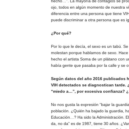
hecho…”. La mayoría de contagios se produ
ojo, todos en algún momento de nuestra vi
diferencia entre una persona que tiene VI
puede discriminar a otra persona que es igu
¿Por qué?
Por lo que le decía, el sexo es un tabú. 
molestan porque hablamos de sexo. Hace p
hecho el artista Soma de un plátano con u
había gente que pasaba por la calle y se o
Según datos del año 2016 publicados ha
VIH detectados se diagnostican tarde.
“miedo a…”, por excesiva confianza? 
No nos gusta la expresión “bajar la guardia
población. ¿Quién ha bajado la guardia, h
Educación…? Ha sido la Administración. El 
da, no da” es de 1987, tiene 30 años. ¿Va