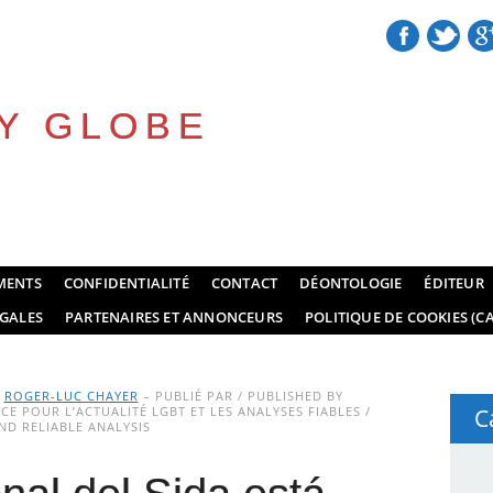
Y GLOBE
MENTS
CONFIDENTIALITÉ
CONTACT
DÉONTOLOGIE
ÉDITEUR
GALES
PARTENAIRES ET ANNONCEURS
POLITIQUE DE COOKIES (CA
Y
ROGER-LUC CHAYER
– PUBLIÉ PAR / PUBLISHED BY
E POUR L’ACTUALITÉ LGBT ET LES ANALYSES FIABLES /
C
D RELIABLE ANALYSIS