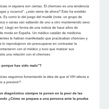
ias ni siquiera son ciertas. El
chemsex
es una tendencia
gas y rocanrol”, ¿esto viene de ahora? Esto ha existido
ta. Es como lo del juego del muelle (nota: un grupo de
chica o varias van saltando de uno a otro manteniendo sexo
de). Llegó en forma de una noticia de hace años de
 de moda en España. Un médico catalán de medicina
cientes le habían manifestado que practicaban
chemsex
y
lo reprodujeron sin preocuparse en contrastar la
ntactaron con el médico y tuvo que matizar sus
stía una relación con el
chemsex
.
to porque has sido malo”?
ticias seguimos fomentando la idea de que el VIH afecta a
s a prevenir?.
n diagnóstico siempre te ponen en la peor de las
zando ¿Cómo se prepara a una persona ante la prueba