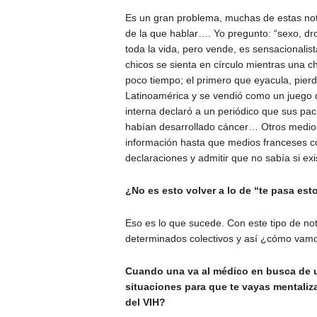
Es un gran problema, muchas de estas notic
de la que hablar…. Yo pregunto: “sexo, dro
toda la vida, pero vende, es sensacionalis
chicos se sienta en círculo mientras una 
poco tiempo; el primero que eyacula, pier
Latinoamérica y se vendió como un juego
interna declaró a un periódico que sus pa
habían desarrollado cáncer… Otros medios 
información hasta que medios franceses co
declaraciones y admitir que no sabía si exi
¿No es esto volver a lo de “te pasa es
Eso es lo que sucede. Con este tipo de no
determinados colectivos y así ¿cómo vamo
Cuando una va al médico en busca de u
situaciones para que te vayas mentali
del VIH?