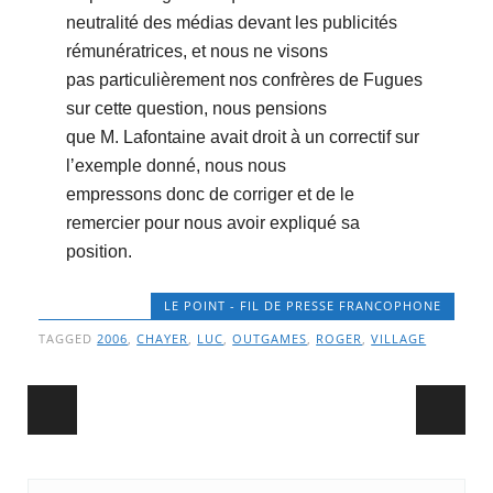
neutralité des médias devant les publicités
rémunératrices, et nous ne visons
pas particulièrement nos confrères de Fugues
sur cette question, nous pensions
que M. Lafontaine avait droit à un correctif sur
lʼexemple donné, nous nous
empressons donc de corriger et de le
remercier pour nous avoir expliqué sa
position.
LE POINT - FIL DE PRESSE FRANCOPHONE
TAGGED
2006
,
CHAYER
,
LUC
,
OUTGAMES
,
ROGER
,
VILLAGE
Post navigation