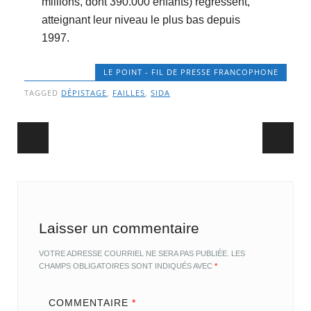
millions, dont 390.000 enfants) régressent,
atteignant leur niveau le plus bas depuis
1997.
LE POINT - FIL DE PRESSE FRANCOPHONE
TAGGED
DÉPISTAGE
,
FAILLES
,
SIDA
Post navigation
Laisser un commentaire
VOTRE ADRESSE COURRIEL NE SERA PAS PUBLIÉE.
LES
CHAMPS OBLIGATOIRES SONT INDIQUÉS AVEC
*
COMMENTAIRE
*