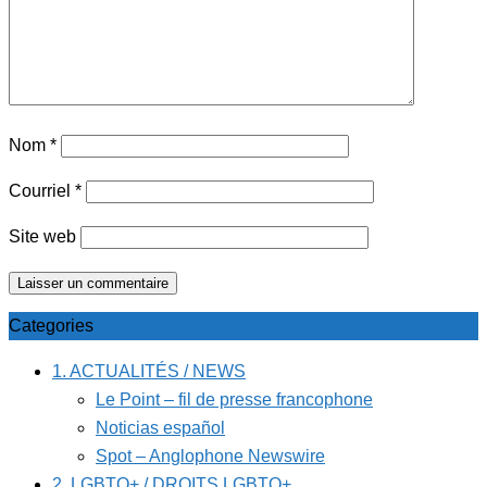
Nom
*
Courriel
*
Site web
Categories
1. ACTUALITÉS / NEWS
Le Point – fil de presse francophone
Noticias español
Spot – Anglophone Newswire
2. LGBTQ+ / DROITS LGBTQ+