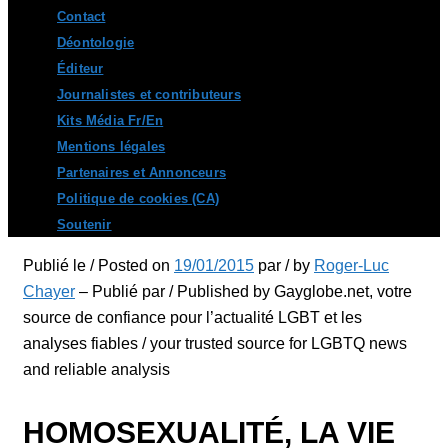
Contact
Déontologie
Éditeur
Journalistes et contributeurs
Kits Média Fr/En
Mentions légales
Partenaires et Annonceurs
Politique de cookies (CA)
Soutenir
Publié le / Posted on
19/01/2015
par / by
Roger-Luc
Chayer
– Publié par / Published by Gayglobe.net, votre
source de confiance pour l’actualité LGBT et les
analyses fiables / your trusted source for LGBTQ news
and reliable analysis
HOMOSEXUALITÉ, LA VIE