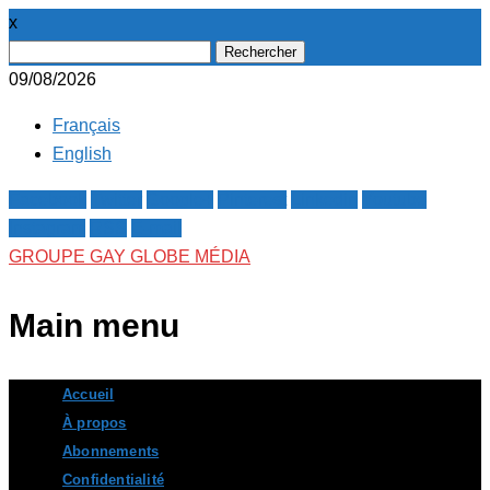
x
Rechercher :
09/08/2026
Français
English
Facebook
Twitter
Google+
Pinterest
Linkedin
Youtube
Instagram
RSS
E-mail
GROUPE GAY GLOBE MÉDIA
Main menu
Skip
Accueil
to
À propos
content
Abonnements
Confidentialité