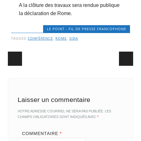
A la clôture des travaux sera rendue publique
la déclaration de Rome.
LE POINT - FIL DE PRESSE FRANCOPHONE
TAGGED
CONFÉRENCE
,
ROME
,
SIDA
Post navigation
Laisser un commentaire
VOTRE ADRESSE COURRIEL NE SERA PAS PUBLIÉE.
LES
CHAMPS OBLIGATOIRES SONT INDIQUÉS AVEC
*
COMMENTAIRE
*