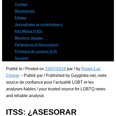
Contact
Déontologie
Éditeur
Journalistes et contributeurs
Kits Média Fr/En
Mentions légales
Partenaires et Annonceurs
Politique de cookies (CA)
Soutenir
Publié le / Posted on
15/07/2019
par / by
Roger-Luc
Chayer
– Publié par / Published by Gayglobe.net, votre
source de confiance pour l’actualité LGBT et les
analyses fiables / your trusted source for LGBTQ news
and reliable analysis
ITSS: ¿ASESORAR