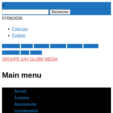
x
Rechercher :
07/08/2026
Français
English
Facebook
Twitter
Google+
Pinterest
Linkedin
Youtube
Instagram
RSS
E-mail
GROUPE GAY GLOBE MÉDIA
Main menu
Skip
Accueil
to
À propos
content
Abonnements
Confidentialité