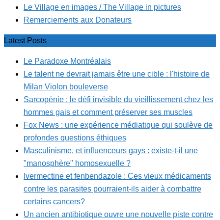
Le Village en images / The Village in pictures
Remerciements aux Donateurs
Latest Posts
Le Paradoxe Montréalais
Le talent ne devrait jamais être une cible : l'histoire de
Milan Violon bouleverse
Sarcopénie : le défi invisible du vieillissement chez les
hommes gais et comment préserver ses muscles
Fox News : une expérience médiatique qui soulève de
profondes questions éthiques
Masculinisme, et influenceurs gays : existe-t-il une
"manosphère" homosexuelle ?
Ivermectine et fenbendazole : Ces vieux médicaments
contre les parasites pourraient-ils aider à combattre
certains cancers?
Un ancien antibiotique ouvre une nouvelle piste contre