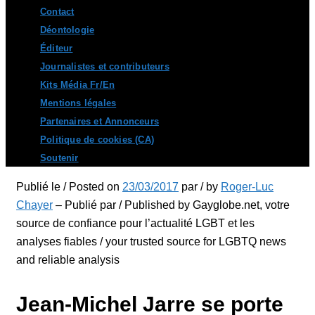
Contact
Déontologie
Éditeur
Journalistes et contributeurs
Kits Média Fr/En
Mentions légales
Partenaires et Annonceurs
Politique de cookies (CA)
Soutenir
Publié le / Posted on
23/03/2017
par / by
Roger-Luc
Chayer
– Publié par / Published by Gayglobe.net, votre
source de confiance pour l’actualité LGBT et les
analyses fiables / your trusted source for LGBTQ news
and reliable analysis
Jean-Michel Jarre se porte