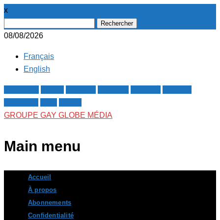
x
Rechercher :
08/08/2026
Français
English
Facebook
Twitter
Google+
Pinterest
Linkedin
Youtube
Instagram
RSS
E-mail
GROUPE GAY GLOBE MÉDIA
Main menu
Skip
Accueil
to
À propos
content
Abonnements
Confidentialité