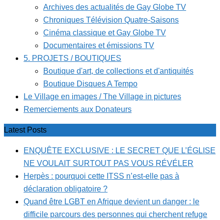
Archives des actualités de Gay Globe TV
Chroniques Télévision Quatre-Saisons
Cinéma classique et Gay Globe TV
Documentaires et émissions TV
5. PROJETS / BOUTIQUES
Boutique d'art, de collections et d'antiquités
Boutique Disques A Tempo
Le Village en images / The Village in pictures
Remerciements aux Donateurs
Latest Posts
ENQUÊTE EXCLUSIVE : LE SECRET QUE L’ÉGLISE
NE VOULAIT SURTOUT PAS VOUS RÉVÉLER
Herpès : pourquoi cette ITSS n’est-elle pas à
déclaration obligatoire ?
Quand être LGBT en Afrique devient un danger : le
difficile parcours des personnes qui cherchent refuge