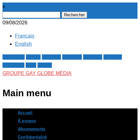
x
Rechercher :
09/08/2026
Français
English
Facebook
Twitter
Google+
Pinterest
Linkedin
Youtube
Instagram
RSS
E-mail
GROUPE GAY GLOBE MÉDIA
Main menu
Skip
Accueil
to
À propos
content
Abonnements
Confidentialité