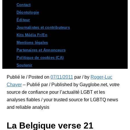
Contact
Déontologie
Éditeur
Journalistes et contributeurs
Kits Média Fr/En
Mentions légales
Partenaires et Annonceurs
Politique de cookies (CA)
Soutenir
Publié le / Posted on
07/11/2011
par / by
Roger-Luc
Chayer
– Publié par / Published by Gayglobe.net, votre
source de confiance pour l’actualité LGBT et les
analyses fiables / your trusted source for LGBTQ news
and reliable analysis
La Belgique verse 21