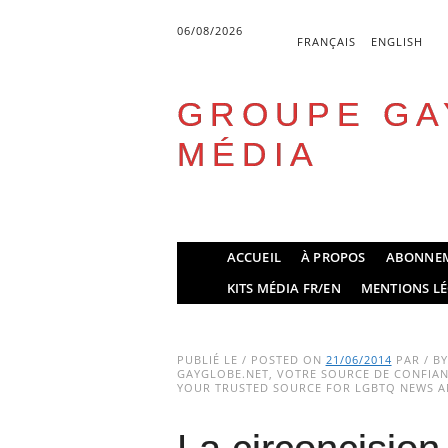
06/08/2026
FRANÇAIS
ENGLISH
GROUPE GA
MÉDIA
Skip
ACCUEIL
À PROPOS
ABONNE
to
Main menu
KITS MÉDIA FR/EN
MENTIONS LÉ
content
PUBLIÉ LE / POSTED ON
21/06/2014
PAR / B
GAYGLOBE.NET, VOTRE SOURCE DE CONFIANC
YOUR TRUSTED SOURCE FOR LGBTQ NEWS AN