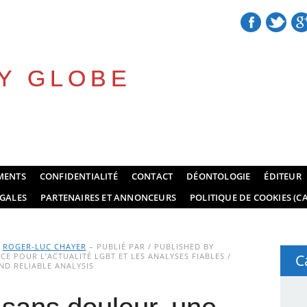
Y GLOBE
MENTS
CONFIDENTIALITÉ
CONTACT
DÉONTOLOGIE
ÉDITEUR
GALES
PARTENAIRES ET ANNONCEURS
POLITIQUE DE COOKIES (CA
Y
ROGER-LUC CHAYER
– PUBLIÉ PAR / PUBLISHED BY
E POUR L’ACTUALITÉ LGBT ET LES ANALYSES FIABLES /
C
D RELIABLE ANALYSIS