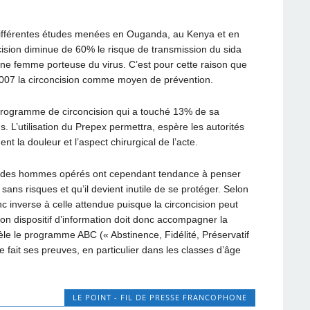
fférentes études menées en Ouganda, au Kenya et en
ision diminue de 60% le risque de transmission du sida
une femme porteuse du virus. C’est pour cette raison que
07 la circoncision comme moyen de prévention.
programme de circoncision qui a touché 13% de sa
 L’utilisation du Prepex permettra, espère les autorités
nt la douleur et l’aspect chirurgical de l’acte.
 des hommes opérés ont cependant tendance à penser
 sans risques et qu’il devient inutile de se protéger. Selon
 inverse à celle attendue puisque la circoncision peut
n dispositif d’information doit donc accompagner la
èle le programme ABC (« Abstinence, Fidélité, Préservatif
 fait ses preuves, en particulier dans les classes d’âge
LE POINT - FIL DE PRESSE FRANCOPHONE