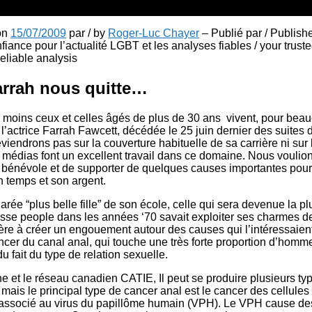
 on
15/07/2009
par / by
Roger-Luc Chayer
– Publié par / Publish
fiance pour l’actualité LGBT et les analyses fiables / your truste
liable analysis
arrah nous quitte…
 moins ceux et celles âgés de plus de 30 ans vivent, pour beauc
 l’actrice Farrah Fawcett, décédée le 25 juin dernier des suites d
reviendrons pas sur la couverture habituelle de sa carrière ni sur
s médias font un excellent travail dans ce domaine. Nous voulion
e bénévole et de supporter de quelques causes importantes pour
n temps et son argent.
larée “plus belle fille” de son école, celle qui sera devenue la 
sse people dans les années ‘70 savait exploiter ses charmes de 
ière à créer un engouement autour des causes qui l’intéressai
cancer du canal anal, qui touche une très forte proportion d’homm
fait du type de relation sexuelle.
e et le réseau canadien CATIE, Il peut se produire plusieurs t
 mais le principal type de cancer anal est le cancer des cellul
 associé au virus du papillôme humain (VPH). Le VPH cause de