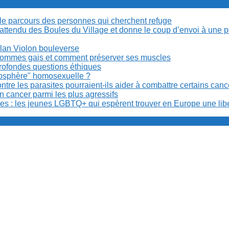
cile parcours des personnes qui cherchent refuge
t attendu des Boules du Village et donne le coup d’envoi à une 
Milan Violon bouleverse
es hommes gais et comment préserver ses muscles
rofondes questions éthiques
anosphère" homosexuelle ?
re les parasites pourraient-ils aider à combattre certains can
n cancer parmi les plus agressifs
ibles : les jeunes LGBTQ+ qui espèrent trouver en Europe une lib