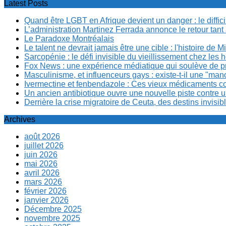
Latest Posts
Quand être LGBT en Afrique devient un danger : le diffi
L’administration Martinez Ferrada annonce le retour tan
Le Paradoxe Montréalais
Le talent ne devrait jamais être une cible : l'histoire de 
Sarcopénie : le défi invisible du vieillissement chez l
Fox News : une expérience médiatique qui soulève de p
Masculinisme, et influenceurs gays : existe-t-il une "m
Ivermectine et fenbendazole : Ces vieux médicaments cont
Un ancien antibiotique ouvre une nouvelle piste contre u
Derrière la crise migratoire de Ceuta, des destins invis
Archives
août 2026
juillet 2026
juin 2026
mai 2026
avril 2026
mars 2026
février 2026
janvier 2026
Décembre 2025
novembre 2025