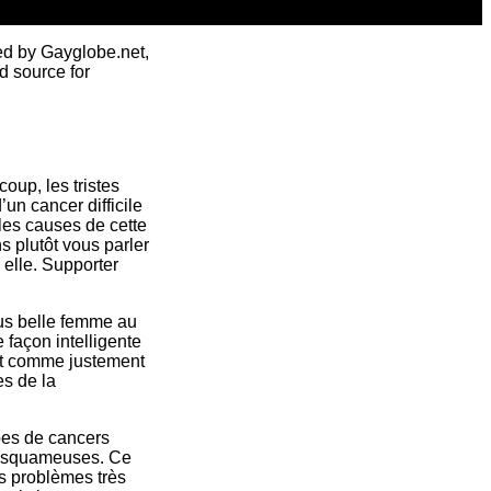
ed by Gayglobe.net,
d source for
oup, les tristes
’un cancer difficile
 les causes de cette
s plutôt vous parler
 elle. Supporter
plus belle femme au
façon intelligente
ent comme justement
es de la
ypes de cancers
es squameuses. Ce
s problèmes très