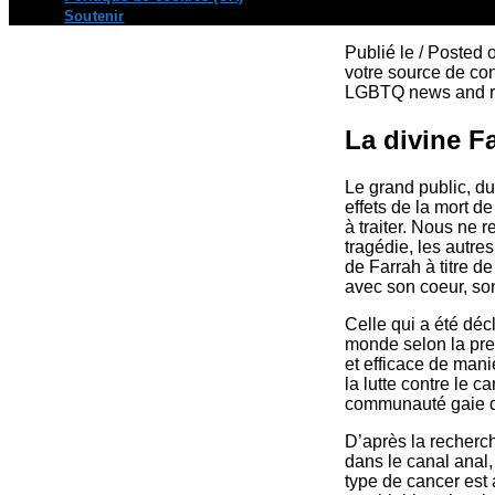
Soutenir
Publié le / Posted
votre source de con
LGBTQ news and re
La divine F
Le grand public, du
effets de la mort de
à traiter. Nous ne 
tragédie, les autre
de Farrah à titre d
avec son coeur, so
Celle qui a été déc
monde selon la pre
et efficace de man
la lutte contre le 
communauté gaie du 
D’après la recherch
dans le canal anal,
type de cancer est