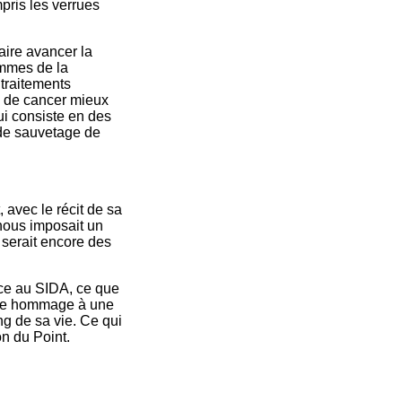
pris les verrues
aire avancer la
ommes de la
traitements
e de cancer mieux
ui consiste en des
 de sauvetage de
 avec le récit de sa
 nous imposait un
 serait encore des
ace au SIDA, ce que
ndre hommage à une
ng de sa vie. Ce qui
on du Point.