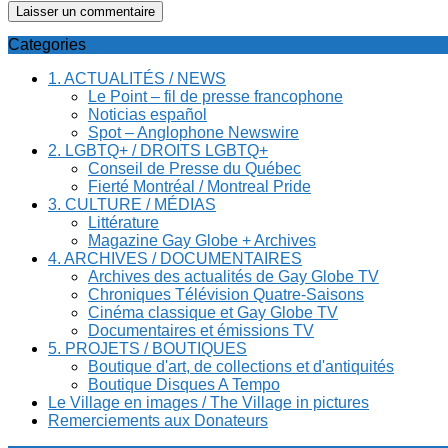
Categories
1. ACTUALITÉS / NEWS
Le Point – fil de presse francophone
Noticias español
Spot – Anglophone Newswire
2. LGBTQ+ / DROITS LGBTQ+
Conseil de Presse du Québec
Fierté Montréal / Montreal Pride
3. CULTURE / MÉDIAS
Littérature
Magazine Gay Globe + Archives
4. ARCHIVES / DOCUMENTAIRES
Archives des actualités de Gay Globe TV
Chroniques Télévision Quatre-Saisons
Cinéma classique et Gay Globe TV
Documentaires et émissions TV
5. PROJETS / BOUTIQUES
Boutique d'art, de collections et d'antiquités
Boutique Disques A Tempo
Le Village en images / The Village in pictures
Remerciements aux Donateurs