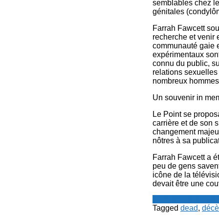
semblables chez le
génitales (condylô
Farrah Fawcett souh
recherche et venir
communauté gaie en
expérimentaux sont
connu du public, su
relations sexuelles
nombreux hommes 
Un souvenir in mem
Le Point se proposa
carrière et de son 
changement majeur p
nôtres à sa public
Farrah Fawcett a é
peu de gens savent
icône de la télévis
devait être une cou
Le Point - fil de p
Tagged
dead
,
décè