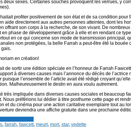
s deux sexes. Certaines souches provoquent les verrues, y com
mes).
aitait profiter positivement de son état et de sa condition pour f
 en aide directement aux autres personnes atteintes, dont les h
 offrant son corps à la recherche, de son vivant. De nombreux 
 en phase de développement grâce à elle et en rendant ce typ
rtout en ce qui concerne son mode de transmission principal, q
 anales non protégées, la belle Farrah a peut-être été la bouée
gais.
oriam en création!
it de sortir une édition spéciale en l’honneur de Farrah Fawcett,
support à diverses causes mais l’annonce du décès de l’actrice
uisque l’ensemble de l’article avait été rédigé croyant qu’elle
ation. Malheureusement le destin en aura voulu autrement.
té très impliquée dans diverses causes sociales et beaucoup f
. Nous préférions lui dédier à titre posthume cette page et re
ion et du cinéma pour une action caritative exemplaire tout au lo
verture deviendra une affiche gratuite dans une prochaine éditi
resse francophone
s
,
farrah
,
fawcett
,
meurt
,
mort
,
star
,
vedette