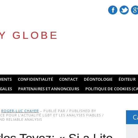
Y GLOBE
MENTS
CONFIDENTIALITÉ
CONTACT
DÉONTOLOGIE
ÉDITEUR
GALES
PARTENAIRES ET ANNONCEURS
POLITIQUE DE COOKIES (CA
Y
ROGER-LUC CHAYER
– PUBLIÉ PAR / PUBLISHED BY
E POUR L’ACTUALITÉ LGBT ET LES ANALYSES FIABLES /
C
D RELIABLE ANALYSIS