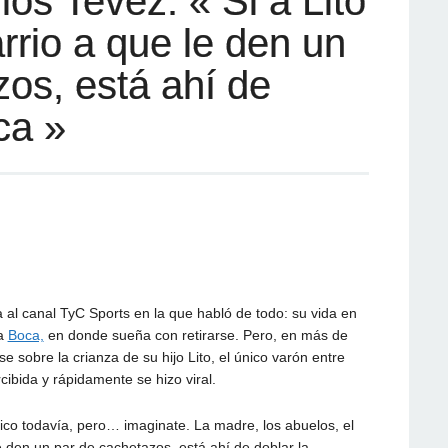
los Tevez: « Si a Lito
arrio a que le den un
os, está ahí de
ca »
 al canal TyC Sports en la que habló de todo: su vida en
 a
Boca,
en donde sueña con retirarse. Pero, en más de
e sobre la crianza de su hijo Lito, el único varón entre
ibida y rápidamente se hizo viral.
chico todavía, pero… imaginate. La madre, los abuelos, el
 le den un par de cachetazos, está ahí de doblar la