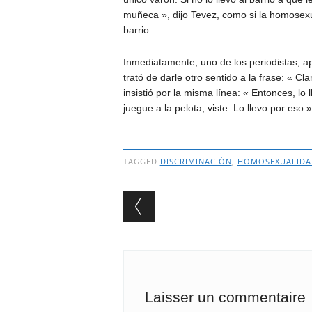
muñeca », dijo Tevez, como si la homosexu
barrio.
Inmediatamente, uno de los periodistas, a
trató de darle otro sentido a la frase: « Cl
insistió por la misma línea: « Entonces, lo
juegue a la pelota, viste. Lo llevo por eso
TAGGED
DISCRIMINACIÓN
,
HOMOSEXUALIDA
Post navigation
Laisser un commentaire