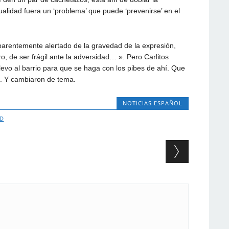
alidad fuera un ‘problema’ que puede ‘prevenirse’ en el
parentemente alertado de la gravedad de la expresión,
aro, de ser frágil ante la adversidad… ». Pero Carlitos
 llevo al barrio para que se haga con los pibes de ahí. Que
 ». Y cambiaron de tema.
NOTICIAS ESPAÑOL
D