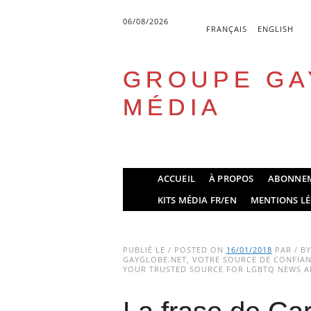
06/08/2026
FRANÇAIS
ENGLISH
GROUPE GA
MÉDIA
Skip
ACCUEIL
À PROPOS
ABONNE
to
Main menu
KITS MÉDIA FR/EN
MENTIONS LÉ
content
PUBLIÉ LE / POSTED ON
16/01/2018
PAR / B
GAYGLOBE.NET, VOTRE SOURCE DE CONFIANC
YOUR TRUSTED SOURCE FOR LGBTQ NEWS AN