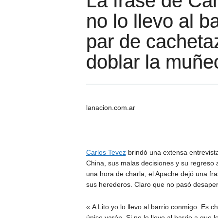
La frase de Car
no lo llevo al b
par de cachetaz
doblar la muñe
lanacion.com.ar
Carlos Tevez
brindó una extensa entrevista
China, sus malas decisiones y su regreso
una hora de charla, el Apache dejó una fras
sus herederos. Claro que no pasó desaperc
« A Lito yo lo llevo al barrio conmigo. Es 
único varón. Si no lo llevo al barrio a que