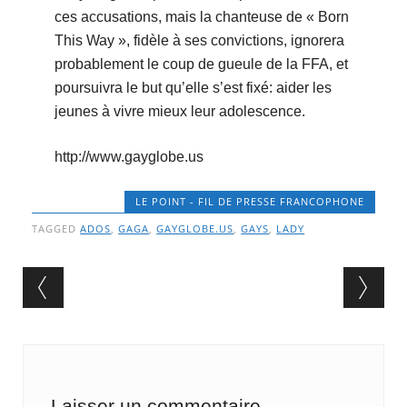
ces accusations, mais la chanteuse de « Born
This Way », fidèle à ses convictions, ignorera
probablement le coup de gueule de la FFA, et
poursuivra le but qu’elle s’est fixé: aider les
jeunes à vivre mieux leur adolescence.
http://www.gayglobe.us
LE POINT - FIL DE PRESSE FRANCOPHONE
TAGGED
ADOS
,
GAGA
,
GAYGLOBE.US
,
GAYS
,
LADY
Post navigation
Laisser un commentaire