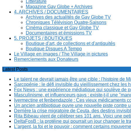
Littérature
Magazine Gay Globe + Archives
4. ARCHIVES / DOCUMENTAIRES
Archives des actualités de Gay Globe TV
Chroniques Télévision Quatre-Saisons
Cinéma classique et Gay Globe TV
Documentaires et émissions TV
5. PROJETS / BOUTIQUES
Boutique d'art, de collections et d'antiquités
Boutique Disques A Tempo
Le Village en images / The Village in pictures
Remerciements aux Donateurs
Latest Posts
Le talent ne devrait jamais être une cible : l'histoire de 
Sarcopénie : le défi invisible du vieillissement chez l
Fox News : une expérience médiatique qui soulève de p
Masculinisme, et influenceurs gays : existe-t-il une "m
Ivermectine et fenbendazole : Ces vieux médicaments cont
Un ancien antibiotique ouvre une nouvelle piste contre u
Derrière la crise migratoire de Ceuta, des destins invis
Rita Bibeau vient de célébrer ses 101 ans. Voici une pet
DeltaFosB : la protéine qui pourrait un jour changer le tr
L’argent, la foi et le pouvoir : comment certains mouvem