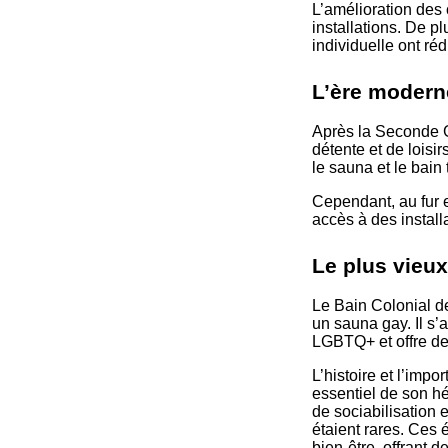
L’amélioration des 
installations. De pl
individuelle ont réd
L’ère modern
Après la Seconde G
détente et de loisir
le sauna et le bain
Cependant, au fur e
accès à des install
Le plus vieu
Le Bain Colonial d
un sauna gay. Il s’
LGBTQ+ et offre des
L’histoire et l’im
essentiel de son hé
de sociabilisation
étaient rares. Ces 
bien-être, offrant 