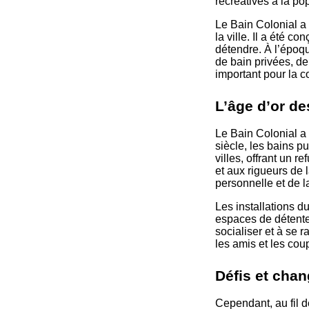
récréatives à la po
Le Bain Colonial a é
la ville. Il a été c
détendre. À l’époqu
de bain privées, d
important pour la 
L’âge d’or de
Le Bain Colonial a
siècle, les bains p
villes, offrant un r
et aux rigueurs de 
personnelle et de l
Les installations 
espaces de détente,
socialiser et à se r
les amis et les cou
Défis et cha
Cependant, au fil 