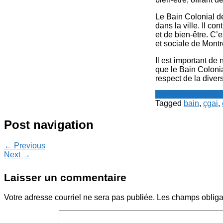
Le Bain Colonial de
dans la ville. Il c
et de bien-être. C’
et sociale de Mont
Il est important de
que le Bain Coloni
respect de la divers
Le Point - fil de p
Tagged
bain
,
çgai
,
Post navigation
← Previous
Next →
Laisser un commentaire
Votre adresse courriel ne sera pas publiée.
Les champs obliga