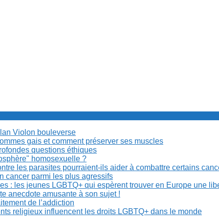
Milan Violon bouleverse
es hommes gais et comment préserver ses muscles
rofondes questions éthiques
anosphère" homosexuelle ?
re les parasites pourraient-ils aider à combattre certains can
n cancer parmi les plus agressifs
ibles : les jeunes LGBTQ+ qui espèrent trouver en Europe une lib
ite anecdote amusante à son sujet !
aitement de l’addiction
ents religieux influencent les droits LGBTQ+ dans le monde