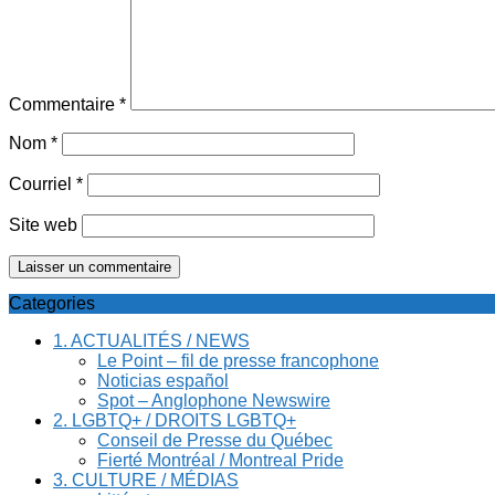
Commentaire
*
Nom
*
Courriel
*
Site web
Categories
1. ACTUALITÉS / NEWS
Le Point – fil de presse francophone
Noticias español
Spot – Anglophone Newswire
2. LGBTQ+ / DROITS LGBTQ+
Conseil de Presse du Québec
Fierté Montréal / Montreal Pride
3. CULTURE / MÉDIAS