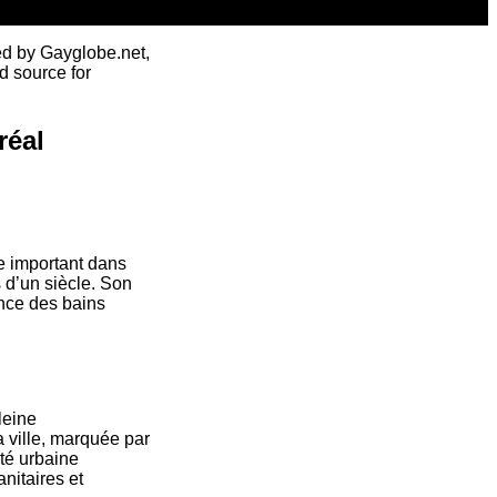
ed by Gayglobe.net,
d source for
réal
e important dans
us d’un siècle. Son
ance des bains
leine
a ville, marquée par
ité urbaine
anitaires et