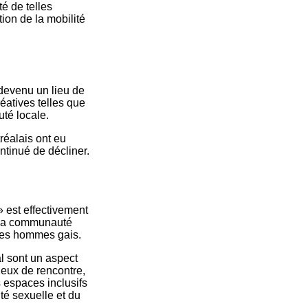
té de telles
tion de la mobilité
devenu un lieu de
réatives telles que
uté locale.
réalais ont eu
ntinué de décliner.
 est effectivement
t la communauté
 les hommes gais.
l sont un aspect
ieux de rencontre,
 espaces inclusifs
té sexuelle et du