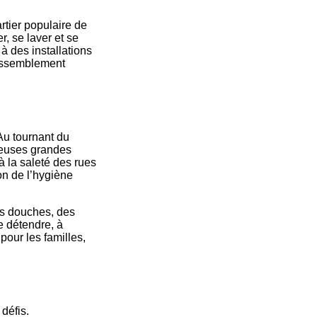
artier populaire de
r, se laver et se
à des installations
rassemblement
Au tournant du
breuses grandes
 à la saleté des rues
on de l’hygiène
es douches, des
e détendre, à
 pour les familles,
défis.