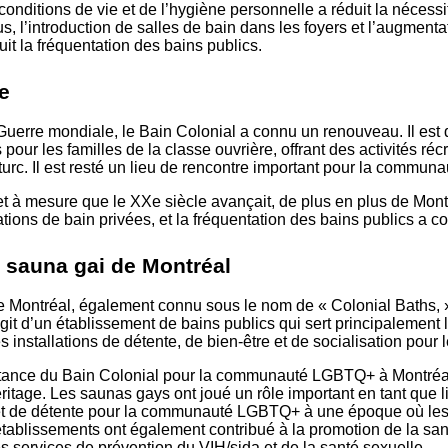
conditions de vie et de l’hygiène personnelle a réduit la nécessi
us, l’introduction de salles de bain dans les foyers et l’augmenta
uit la fréquentation des bains publics.
e
uerre mondiale, le Bain Colonial a connu un renouveau. Il est 
s pour les familles de la classe ouvrière, offrant des activités réc
 turc. Il est resté un lieu de rencontre important pour la communa
t à mesure que le XXe siècle avançait, de plus en plus de Mont
ations de bain privées, et la fréquentation des bains publics a co
x sauna gai de Montréal
e Montréal, également connu sous le nom de « Colonial Baths, »
agit d’un établissement de bains publics qui sert principalemen
 installations de détente, de bien-être et de socialisation pour
portance du Bain Colonial pour la communauté LGBTQ+ à Montréa
ritage. Les saunas gays ont joué un rôle important en tant que l
 et de détente pour la communauté LGBTQ+ à une époque où les
établissements ont également contribué à la promotion de la san
des services de prévention du VIH/sida et de la santé sexuelle.