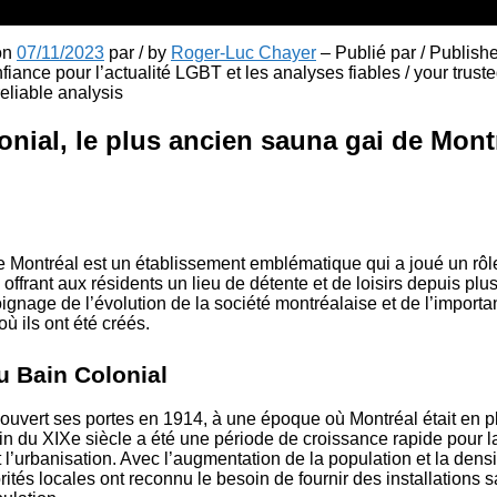
 on
07/11/2023
par / by
Roger-Luc Chayer
– Publié par / Publish
fiance pour l’actualité LGBT et les analyses fiables / your truste
liable analysis
onial, le plus ancien sauna gai de Mont
e Montréal est un établissement emblématique qui a joué un rôl
le, offrant aux résidents un lieu de détente et de loisirs depuis pl
oignage de l’évolution de la société montréalaise et de l’import
ù ils ont été créés.
u Bain Colonial
 ouvert ses portes en 1914, à une époque où Montréal était en p
fin du XIXe siècle a été une période de croissance rapide pour l
et l’urbanisation. Avec l’augmentation de la population et la dens
rités locales ont reconnu le besoin de fournir des installations s