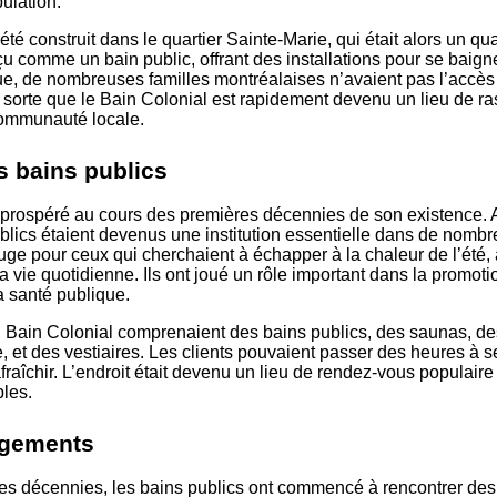
pulation.
té construit dans le quartier Sainte-Marie, qui était alors un qu
onçu comme un bain public, offrant des installations pour se baigne
e, de nombreuses familles montréalaises n’avaient pas l’accès 
e sorte que le Bain Colonial est rapidement devenu un lieu de 
communauté locale.
s bains publics
 prospéré au cours des premières décennies de son existence. 
ublics étaient devenus une institution essentielle dans de nom
efuge pour ceux qui cherchaient à échapper à la chaleur de l’été,
la vie quotidienne. Ils ont joué un rôle important dans la promoti
a santé publique.
du Bain Colonial comprenaient des bains publics, des saunas, d
 et des vestiaires. Les clients pouvaient passer des heures à s
afraîchir. L’endroit était devenu un lieu de rendez-vous populaire
ples.
ngements
des décennies, les bains publics ont commencé à rencontrer des 