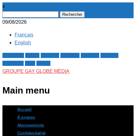
x
Rechercher :
09/08/2026
Français
English
Facebook
Twitter
Google+
Pinterest
Linkedin
Youtube
Instagram
RSS
E-mail
GROUPE GAY GLOBE MÉDIA
Main menu
Skip
Accueil
to
À propos
content
Abonnements
Confidentialité