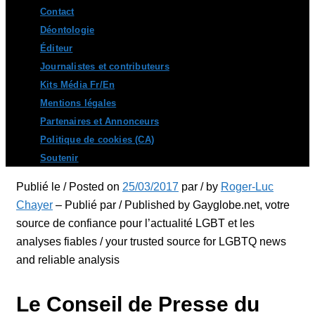
Contact
Déontologie
Éditeur
Journalistes et contributeurs
Kits Média Fr/En
Mentions légales
Partenaires et Annonceurs
Politique de cookies (CA)
Soutenir
Publié le / Posted on
25/03/2017
par / by
Roger-Luc
Chayer
– Publié par / Published by Gayglobe.net, votre
source de confiance pour l’actualité LGBT et les
analyses fiables / your trusted source for LGBTQ news
and reliable analysis
Le Conseil de Presse du