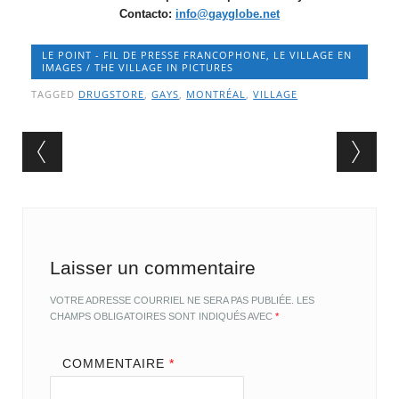
Contacto:
info@gayglobe.net
LE POINT - FIL DE PRESSE FRANCOPHONE
,
LE VILLAGE EN
IMAGES / THE VILLAGE IN PICTURES
TAGGED
DRUGSTORE
,
GAYS
,
MONTRÉAL
,
VILLAGE
Post navigation
Laisser un commentaire
VOTRE ADRESSE COURRIEL NE SERA PAS PUBLIÉE.
LES
CHAMPS OBLIGATOIRES SONT INDIQUÉS AVEC
*
COMMENTAIRE
*