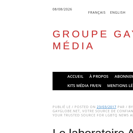
08/08/2026
FRANÇAIS
ENGLISH
GROUPE GA
MÉDIA
Skip
ACCUEIL
À PROPOS
ABONNE
to
Main menu
KITS MÉDIA FR/EN
MENTIONS LÉ
content
PUBLIÉ LE / POSTED ON
23/03/2017
PAR / B
GAYGLOBE.NET, VOTRE SOURCE DE CONFIANC
YOUR TRUSTED SOURCE FOR LGBTQ NEWS AN