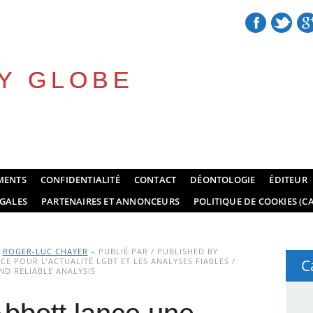
Y GLOBE
MENTS
CONFIDENTIALITÉ
CONTACT
DÉONTOLOGIE
ÉDITEUR
GALES
PARTENAIRES ET ANNONCEURS
POLITIQUE DE COOKIES (CA
Y
ROGER-LUC CHAYER
– PUBLIÉ PAR / PUBLISHED BY
E POUR L’ACTUALITÉ LGBT ET LES ANALYSES FIABLES /
C
D RELIABLE ANALYSIS