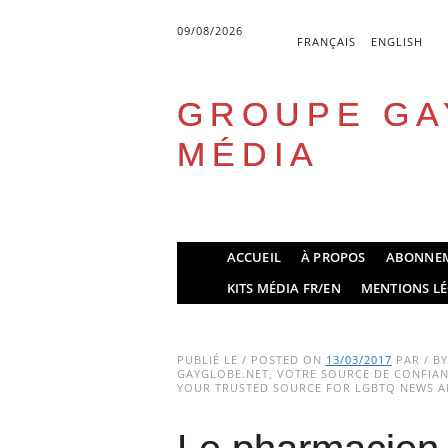
09/08/2026
FRANÇAIS
ENGLISH
GROUPE GA
MÉDIA
Skip
ACCUEIL
À PROPOS
ABONNE
to
Main menu
KITS MÉDIA FR/EN
MENTIONS LÉ
content
PUBLIÉ LE / POSTED ON
13/03/2017
PAR / B
GAYGLOBE.NET, VOTRE SOURCE DE CONFIANC
YOUR TRUSTED SOURCE FOR LGBTQ NEWS AN