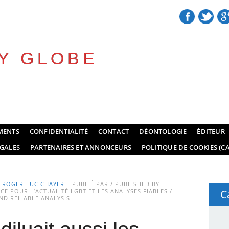
Y GLOBE
MENTS
CONFIDENTIALITÉ
CONTACT
DÉONTOLOGIE
ÉDITEUR
GALES
PARTENAIRES ET ANNONCEURS
POLITIQUE DE COOKIES (CA
Y
ROGER-LUC CHAYER
– PUBLIÉ PAR / PUBLISHED BY
E POUR L’ACTUALITÉ LGBT ET LES ANALYSES FIABLES /
C
D RELIABLE ANALYSIS