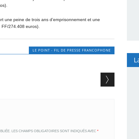
os).
urt une peine de trois ans d’emprisonnement et une
e FF/274.408 euros).
LE POINT - FIL DE PRESSE FRANCOPHONE
L
BLIÉE.
LES CHAMPS OBLIGATOIRES SONT INDIQUÉS AVEC
*