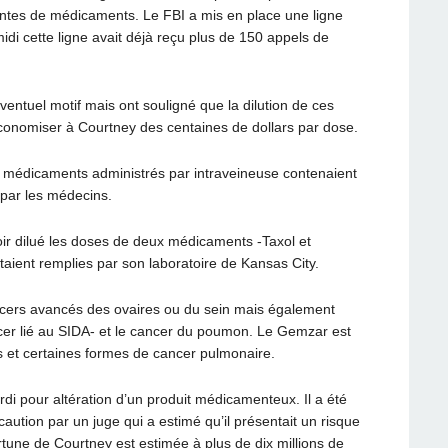
antes de médicaments. Le FBI a mis en place une ligne
di cette ligne avait déjà reçu plus de 150 appels de
entuel motif mais ont souligné que la dilution de ces
économiser à Courtney des centaines de dollars par dose.
s médicaments administrés par intraveineuse contenaient
 par les médecins.
ir dilué les doses de deux médicaments -Taxol et
aient remplies par son laboratoire de Kansas City.
cers avancés des ovaires ou du sein mais également
cer lié au SIDA- et le cancer du poumon. Le Gemzar est
as et certaines formes de cancer pulmonaire.
i pour altération d’un produit médicamenteux. Il a été
caution par un juge qui a estimé qu’il présentait un risque
rtune de Courtney est estimée à plus de dix millions de