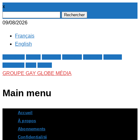
x
Rechercher :
09/08/2026
Français
English
Facebook
Twitter
Google+
Pinterest
Linkedin
Youtube
Instagram
RSS
E-mail
GROUPE GAY GLOBE MÉDIA
Main menu
Skip
Accueil
to
À propos
content
Abonnements
Confidentialité