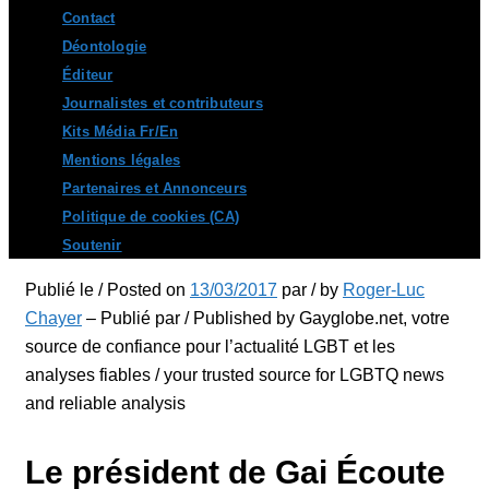
Contact
Déontologie
Éditeur
Journalistes et contributeurs
Kits Média Fr/En
Mentions légales
Partenaires et Annonceurs
Politique de cookies (CA)
Soutenir
Publié le / Posted on
13/03/2017
par / by
Roger-Luc
Chayer
– Publié par / Published by Gayglobe.net, votre
source de confiance pour l’actualité LGBT et les
analyses fiables / your trusted source for LGBTQ news
and reliable analysis
Le président de Gai Écoute