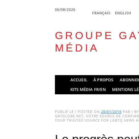
06/08/2026
FRANÇAIS
ENGLISH
GROUPE GA
MÉDIA
Skip
ACCUEIL
À PROPOS
ABONNE
to
Main menu
KITS MÉDIA FR/EN
MENTIONS LÉ
content
PUBLIÉ LE / POSTED ON
20/01/2016
PAR / B
GAYGLOBE.NET, VOTRE SOURCE DE CONFIANC
YOUR TRUSTED SOURCE FOR LGBTQ NEWS AN