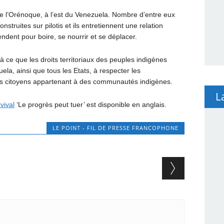
de l’Orénoque, à l’est du Venezuela. Nombre d’entre eux
struites sur pilotis et ils entretiennent une relation
pendent pour boire, se nourrir et se déplacer.
 à ce que les droits territoriaux des peuples indigènes
ela, ainsi que tous les Etats, à respecter les
urs citoyens appartenant à des communautés indigènes.
L
vival
‘Le progrès peut tuer’ est disponible en anglais.
LE POINT - FIL DE PRESSE FRANCOPHONE