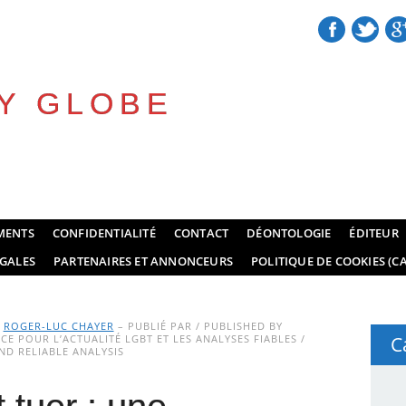
Y GLOBE
MENTS
CONFIDENTIALITÉ
CONTACT
DÉONTOLOGIE
ÉDITEUR
GALES
PARTENAIRES ET ANNONCEURS
POLITIQUE DE COOKIES (CA
Y
ROGER-LUC CHAYER
– PUBLIÉ PAR / PUBLISHED BY
E POUR L’ACTUALITÉ LGBT ET LES ANALYSES FIABLES /
C
D RELIABLE ANALYSIS