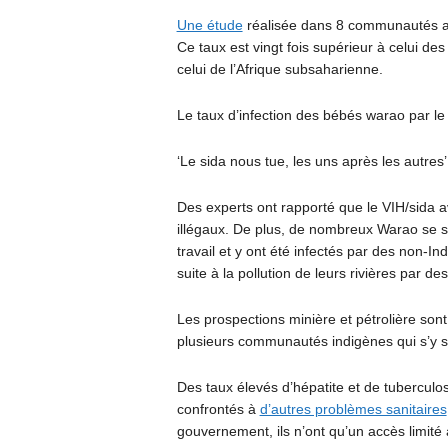
Une étude
réalisée dans 8 communautés a 
Ce taux est vingt fois supérieur à celui d
celui de l’Afrique subsaharienne.
Le taux d’infection des bébés warao par l
‘Le sida nous tue, les uns après les autre
Des experts ont rapporté que le
VIH
/sida 
illégaux. De plus, de nombreux Warao se so
travail et y ont été infectés par des non-In
suite à la pollution de leurs rivières par d
Les prospections minière et pétrolière so
plusieurs communautés indigènes qui s’y 
Des taux élevés d’hépatite et de tuberculo
confrontés à
d’autres problèmes sanitaires
gouvernement, ils n’ont qu’un accès limité