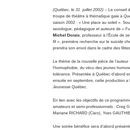
(Québec, le 31 juillet 2002)
– Le conseil d
troupe de théâtre à thématique gaie à Qué
saison 2002 : « Une place au soleil ». So
sexologue, pédagogue et auteure de « Ful
Michel Dorais
, professeur à l’École de se
fif », première recherche sur le suicide c
prendra son envol dans le cadre des fêtes 
Le thème de la nouvelle pièce de l’auteur e
l’homophobie, du vécu des jeunes homosexue
tolérance. Présentée à Québec d’abord en
ensuite en septembre, cette production a 
Jeunesse Québec.
En lien avec les objectifs de ce program
amateurs et semi-professionnels : Creg 
Mariane RICHARD (Caro), Yves GAUTHIER j
Une soirée bénéfice sera d’abord présentée