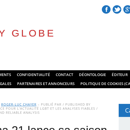
Y GLOBE
MENTS
CONFIDENTIALITÉ
CONTACT
DÉONTOLOGIE
ÉDITEUR
GALES
PARTENAIRES ET ANNONCEURS
POLITIQUE DE COOKIES (CA
Y
ROGER-LUC CHAYER
– PUBLIÉ PAR / PUBLISHED BY
E POUR L’ACTUALITÉ LGBT ET LES ANALYSES FIABLES /
C
D RELIABLE ANALYSIS