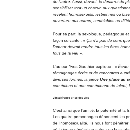
de l’autre. Aussi, devant le désarroi de pl
sensibiliser tout un chacun aux questionne
révèlent homosexuels, lesbiennes ou bisexu
ouverture aux autres, semblables ou diffé
Pour sa part, la sexologue, pédagogue e
façon suivante :
« Ça n’a pas de sens que 
l’amour devrait rendre tous les êtres hum
fous de la vie! ».
L’auteur Yves Gauthier explique :
« Écrite
témoignages écrits et de rencontres aupr
diverses formes, la pièce
Une place au s
comédiens et une comédienne de talent, la
L’intolérance brise des vies
C’est ainsi que l’amitié, la paternité et 
Les quatre personnages dénoncent les préj
de l’homosexualité. Ils nous font pénétrer 
où la jeune génération autour de la vingta