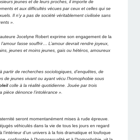
usieurs jeunes et de leurs proches, il importe de
ments et aux difficultés vécues par ceux et celles qui se
els. Il n’y a pas de société véritablement civilisée sans
rents ».
t auteure Jocelyne Robert exprime son engagement de la
l’amour fasse souffrir… L’amour devrait rendre joyeux,
ains, jeunes et moins jeunes, gais ou hétéros, amoureux
 à partir de recherches sociologiques, d’enquêtes, de
ès de jeunes vivant ou ayant vécu l’homophobie sous
oleil
colle à la réalité quotidienne. Jouée par trois
 pièce dénonce l’intolérance ».
la fraternité seront momentanément mises à rude épreuve.
ugés véhiculés dans la vie de tous les jours en regard
à l’intérieur d’un univers à la fois dramatique et loufoque
ine, confrontée à l’homosexualité et à l’homophobie, vit la