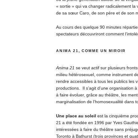
« sortie » qui va changer radicalement la 
de sa sœur Caro, de son père et de son me
Au cours des quelque 90 minutes réparties
spectateurs découvriront comment l’intolér
ANIMA 21, COMME UN MIROIR
Anima 21
se veut actif sur plusieurs front
milieu hétérosexuel, comme instrument de 
rendre accessibles à tous les publics les 
productions. Il s’agit d’une organisation à
à faire évoluer, grâce au théâtre, les ment
marginalisation de l’homosexualité dans to
Une place au soleil
est la cinquième prod
21 a été fondée en 1996 par Yves Gauthier
intéressées à faire du théâtre sans préjugé
Toronto à Bathurst (trois provinces et qua