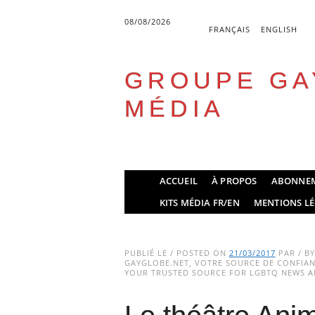
08/08/2026
FRANÇAIS
ENGLISH
GROUPE GA
MÉDIA
Skip
ACCUEIL
À PROPOS
ABONNE
to
Main menu
KITS MÉDIA FR/EN
MENTIONS LÉ
content
PUBLIÉ LE / POSTED ON
21/03/2017
PAR / B
GAYGLOBE.NET, VOTRE SOURCE DE CONFIANC
YOUR TRUSTED SOURCE FOR LGBTQ NEWS AN