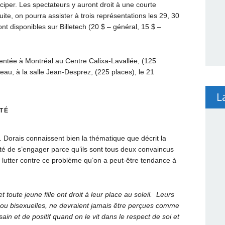
iciper. Les spectateurs y auront droit à une courte
ite, on pourra assister à trois représentations les 29, 30
nt disponibles sur Billetech (20 $ – général, 15 $ –
entée à Montréal au Centre Calixa-Lavallée, (125
eau, à la salle Jean-Desprez, (225 places), le 21
L
TÉ
orais connaissent bien la thématique que décrit la
epté de s’engager parce qu’ils sont tous deux convaincus
de lutter contre ce problème qu’on a peut-être tendance à
toute jeune fille ont droit à leur place au soleil. Leurs
u bisexuelles, ne devraient jamais être perçues comme
n et de positif quand on le vit dans le respect de soi et