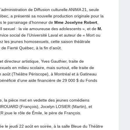
’administration de Diffusion culturelle ANIMA 21, seule
bec, a présenté sa nouvelle production originale pour la
us le parrainage d’honneur de
Mme Jocelyne Robert
,
l sexuel : la vie amoureuse des adolescents », et de
M.
rvice social de l’Université Laval et auteur de « Mort ou
hez les jeunes homosexuels, cette saison théâtrale
de Fierté Québec, à la fin d’août.
t directeur artistique, Yves Gauthier, traite de
ls en milieu scolaire, mais surtout, elle traite de
 août (Théâtre Périscope), à Montréal et à Gatineau
bénéficié d’une aide financière de 29 000 $ du Fonds
me, la pièce met en vedette des jeunes comédiens
GIROUARD (François), Jocelyn LOSIER (Martin), et
oue le rôle de Émile, le père de François.
 le jeudi 22 août en soirée, à la salle Bleue du Théâtre