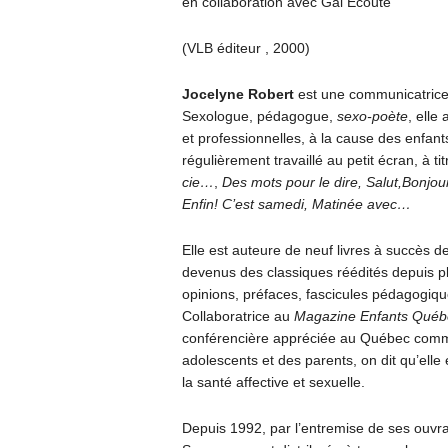
en collaboration avec Gai Écoute
(VLB éditeur , 2000)
Jocelyne Robert
est une communicatrice 
Sexologue, pédagogue,
sexo-poète
, elle
et professionnelles, à la cause des enfant
régulièrement travaillé au petit écran, à t
cie…
,
Des mots pour le dire, Salut,Bonjour
Enfin! C’est samedi, Matinée avec…
Elle est auteure de neuf livres à succès d
devenus des classiques réédités depuis pl
opinions, préfaces, fascicules pédagogiq
Collaboratrice au
Magazine Enfants Québ
conférencière appréciée au Québec comme 
adolescents et des parents, on dit qu’elle
la santé affective et sexuelle.
Depuis 1992, par l’entremise de ses ouvrag