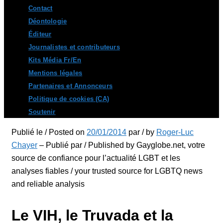
Contact
Déontologie
Éditeur
Journalistes et contributeurs
Kits Média Fr/En
Mentions légales
Partenaires et Annonceurs
Politique de cookies (CA)
Soutenir
Publié le / Posted on
20/01/2014
par / by
Roger-Luc
Chayer
– Publié par / Published by Gayglobe.net, votre
source de confiance pour l’actualité LGBT et les
analyses fiables / your trusted source for LGBTQ news
and reliable analysis
Le VIH, le Truvada et la