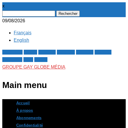
x
Rechercher :
09/08/2026
Français
English
Facebook
Twitter
Google+
Pinterest
Linkedin
Youtube
Instagram
RSS
E-mail
GROUPE GAY GLOBE MÉDIA
Main menu
Skip
Accueil
to
À propos
content
Abonnements
Confidentialité